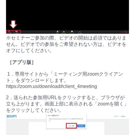
※セミナーご参加の際、ビデオの開始は必須ではありま
せん。ビデオでの参加をご希望されない方は、ビデオを
オフにしてください。
［アプリ版］
1．専用サイトから「ミーティング用zoomクライアン
ト」をダウンロードします。
https://zoom.us/download#client_4meeting
2．送られた参加用URLをクリックすると、ブラウザが
立ち上がります。画面上部に表示される「zoomを開く」
をクリックしてください。
検索
プレゼント&
妊娠&出産
子育て
キャンペーン
#プレゼント
#教育
#0歳
#母乳