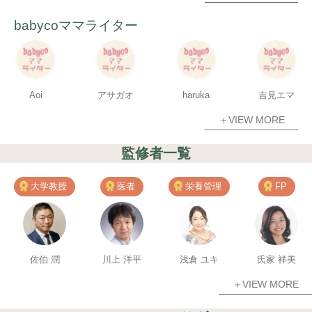
babycoママライター
Aoi
アサガオ
haruka
吉見エマ
＋VIEW MORE
監修者一覧
大学教授
医者
栄養管理
FP
佐伯 潤
川上 洋平
浅倉 ユキ
氏家 祥美
＋VIEW MORE