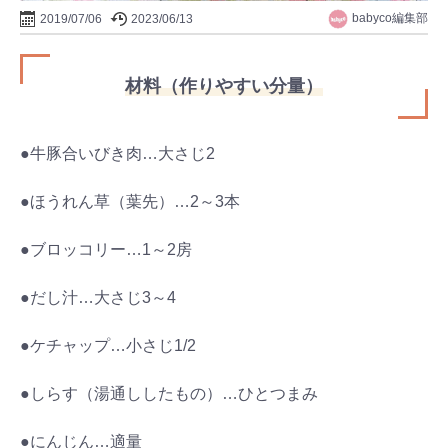
babyco編集部
2019/07/06
2023/06/13
材料（作りやすい分量）
●牛豚合いびき肉…大さじ2
●ほうれん草（葉先）…2～3本
●ブロッコリー…1～2房
●だし汁…大さじ3～4
●ケチャップ…小さじ1/2
●しらす（湯通ししたもの）…ひとつまみ
●にんじん…適量