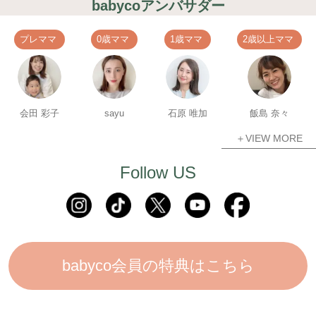
babycoアンバサダー
プレママ
0歳ママ
1歳ママ
2歳以上ママ
会田 彩子
sayu
石原 唯加
飯島 奈々
＋VIEW MORE
Follow US
babyco会員の特典はこちら