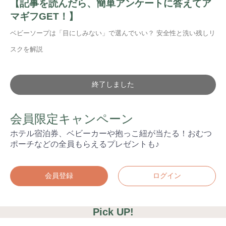
【記事を読んだら、簡単アンケートに答えてア
マギフGET！】
ベビーソープは「目にしみない」で選んでいい？ 安全性と洗い残しリ
スクを解説
終了しました
会員限定キャンペーン
ホテル宿泊券、ベビーカーや抱っこ紐が当たる！おむつ
ポーチなどの全員もらえるプレゼントも♪
検索
会員登録
ログイン
プレゼント&
妊娠&出産
子育て
キャンペーン
#プレゼント
#教育
#0歳
#母乳
#出産準備
#習いごと
#発達
Pick UP!