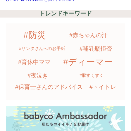
トレンドキーワード
#防災
#赤ちゃんの汗
#哺乳瓶拒否
#サンタさんへのお手紙
#ディーマー
#育休中ママ
#夜泣き
#脳すくすく
#保育士さんのアドバイス
#トイトレ