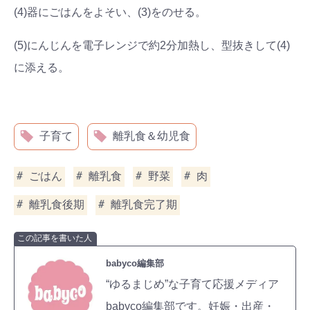
(4)器にごはんをよそい、(3)をのせる。
(5)にんじんを電子レンジで約2分加熱し、型抜きして(4)
に添える。
子育て
離乳食＆幼児食
ごはん
離乳食
野菜
肉
離乳食後期
離乳食完了期
この記事を書いた人
babyco編集部
“ゆるまじめ”な子育て応援メディア
babyco編集部です。妊娠・出産・