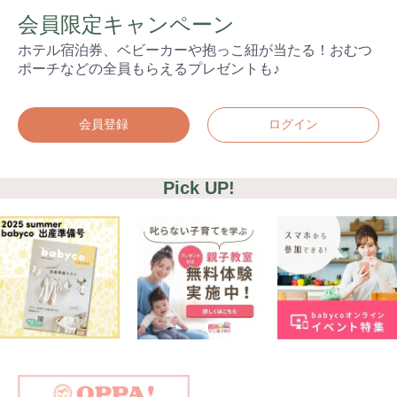
会員限定キャンペーン
ホテル宿泊券、ベビーカーや抱っこ紐が当たる！おむつ
ポーチなどの全員もらえるプレゼントも♪
会員登録
ログイン
Pick UP!
検索
プレゼント&
妊娠&出産
子育て
キャンペーン
#プレゼント
#教育
#0歳
#母乳
#出産準備
#習いごと
#発達
#離乳食
学び
暮らし