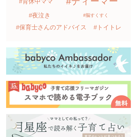
#ディーマー
#育休中ママ
#夜泣き
#脳すくすく
#保育士さんのアドバイス
#トイトレ