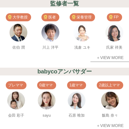
監修者一覧
大学教授
医者
栄養管理
FP
佐伯 潤
川上 洋平
浅倉 ユキ
氏家 祥美
＋VIEW MORE
babycoアンバサダー
プレママ
0歳ママ
1歳ママ
2歳以上ママ
会田 彩子
sayu
石原 唯加
飯島 奈々
＋VIEW MORE