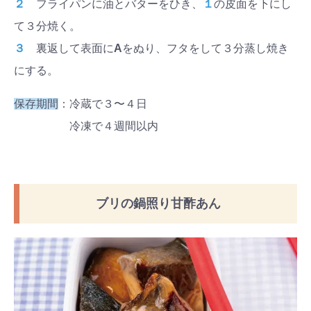
２
フライパンに油とバターをひき、
１
の皮面を下にし
て３分焼く。
３
裏返して表面に
A
をぬり、フタをして３分蒸し焼き
にする。
保存期間
：冷蔵で３〜４日
冷凍で４週間以内
ブリの鍋照り甘酢あん