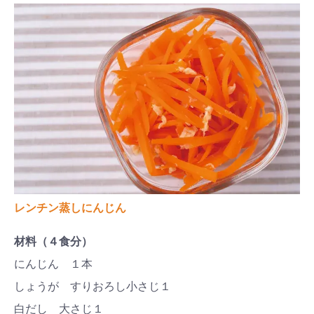
レンチン蒸しにんじん
材料（４食分）
にんじん １本
しょうが すりおろし小さじ１
白だし 大さじ１