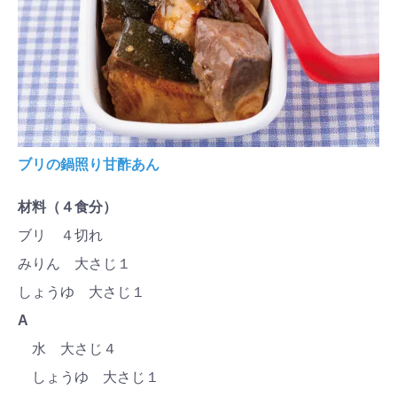
ブリの鍋照り甘酢あん
材料（４食分）
ブリ ４切れ
みりん 大さじ１
しょうゆ 大さじ１
A
水 大さじ４
しょうゆ 大さじ１