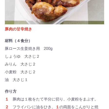
豚肉の甘辛焼き
材料（４食分）
豚ロース生姜焼き用 200g
しょうゆ 大さじ２
みりん 大さじ２
小麦粉 大さじ２
油 大さじ１
作り方
１
豚肉は１枚をたて半分に切り、小麦粉をまぶす。
２
フライパンに油をひき、
１
の両面をこんがりと焼