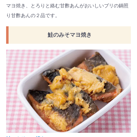
マヨ焼き、とろりと絡む甘酢あんがおいしいブリの鍋照
#出産準備
#習いごと
#発達
り甘酢あんの２品です。
#離乳食
学び
暮らし
鮭のみそマヨ焼き