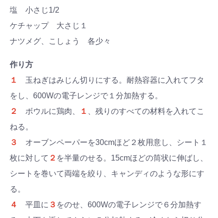
塩 小さじ1/2
ケチャップ 大さじ１
ナツメグ、こしょう 各少々
作り方
１
玉ねぎはみじん切りにする。耐熱容器に入れてフタ
をし、600Wの電子レンジで１分加熱する。
２
ボウルに鶏肉、
１
、残りのすべての材料を入れてこ
ねる。
３
オーブンペーパーを30cmほど２枚用意し、シート１
枚に対して
２
を半量のせる。15cmほどの筒状に伸ばし、
シートを巻いて両端を絞り、キャンディのような形にす
る。
４
平皿に
３
をのせ、600Wの電子レンジで６分加熱す