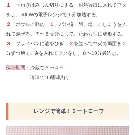
１
玉ねぎはみじん切りにする。耐熱容器に入れてフタ
をし、600Wの電子レンジで１分加熱する。
２
ボウルに豚肉、
１
、パン粉、卵、塩、こしょうを入
れて混ぜる。７〜８等分にして、たわら型に成形する。
３
フライパンに油をひき、
２
を並べて中火で両面を２
分ずつ焼く。
A
を入れてフタをし、８〜10分煮込む。
保存期間
：冷蔵で３〜４日
冷凍で４週間以内
レンジで簡単！ミートローフ