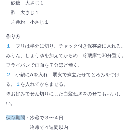
砂糖 大さじ１
酢 大さじ１
片栗粉 小さじ１
作り方
１
ブリは半分に切り、チャック付き保存袋に入れる。
みりん、しょうゆを加えてからめ、冷蔵庫で30分置く。
フライパンで両面を７分ほど焼く。
２
小鍋に
A
を入れ、弱火で煮立たせてとろみをつけ
る。
１
を入れてからませる。
※お好みでせん切りにした白髪ねぎをのせてもおいし
い。
保存期間
：冷蔵で３〜４日
冷凍で４週間以内