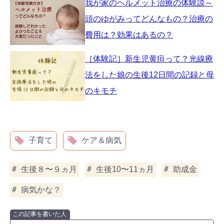
我が家のヘルメット治療の体験談～
頭のゆがみってどんなもの？治療の
費用は？効果はあるの？
［体験記］新生児黄疸って？光線療
法をした娘の生後12日間の記録と母
のキモチ
子育て
ケア＆病気
生後８〜９ヵ月
生後10〜11ヵ月
助成金
病気かな？
この記事を書いた人