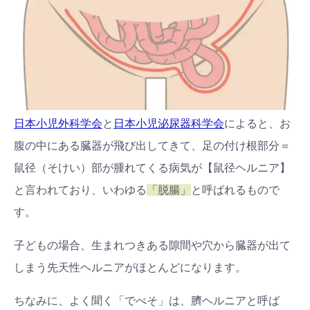
日本小児外科学会
と
日本小児泌尿器科学会
によると、お
腹の中にある臓器が飛び出してきて、足の付け根部分＝
鼠径（そけい）部が腫れてくる病気が【鼠径ヘルニア】
と言われており、いわゆる
「脱腸」
と呼ばれるもので
す。
子どもの場合、生まれつきある隙間や穴から臓器が出て
しまう先天性ヘルニアがほとんどになります。
ちなみに、よく聞く「でべそ」は、臍ヘルニアと呼ば