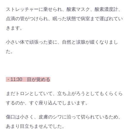
ストレッチャーに乗せられ、酸素マスク、酸素濃度計、
点滴の管がつけられ、眠った状態で病室まで運ばれてい
きます。
小さい体で頑張った姿に、自然と涙腺が緩くなりまし
た。
・11:30 目が覚める
まだトロンとしていて、立ち上がろうとしてもくらくら
するのか、すぐ座り込んでしまいます。
検索
傷口は小さく、皮膚のシワに沿って切られているため、
プレゼント&
妊娠&出産
子育て
キャンペーン
あまり目立ちませんでした。
#プレゼント
#教育
#0歳
#母乳