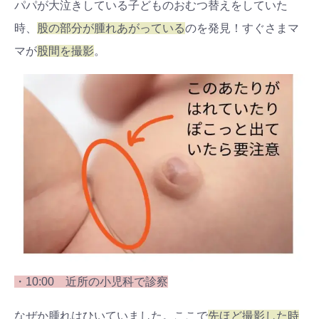
パパが大泣きしている子どものおむつ替えをしていた
時、
股の部分が腫れあがっている
のを発見！すぐさまマ
マが
股間を撮影
。
・10:00 近所の小児科で診察
なぜか腫れはひいていました。ここで
先ほど撮影した時