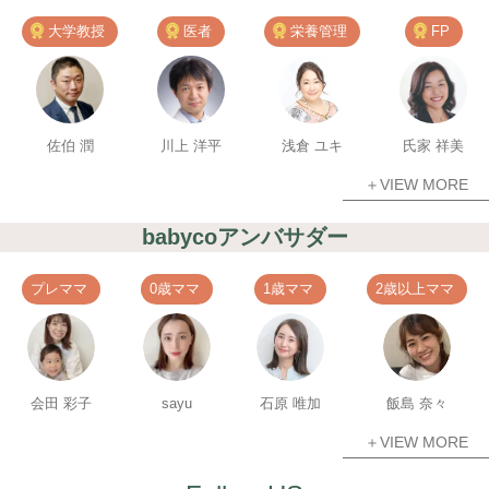
大学教授
医者
栄養管理
FP
佐伯 潤
川上 洋平
浅倉 ユキ
氏家 祥美
＋VIEW MORE
babycoアンバサダー
プレママ
0歳ママ
1歳ママ
2歳以上ママ
会田 彩子
sayu
石原 唯加
飯島 奈々
＋VIEW MORE