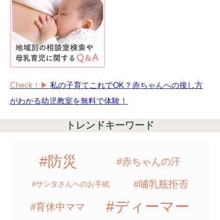
Check！▶︎
私の子育てこれでOK？赤ちゃんへの接し方
がわかる幼児教室を無料で体験！
トレンドキーワード
#防災
#赤ちゃんの汗
#哺乳瓶拒否
#サンタさんへのお手紙
#ディーマー
#育休中ママ