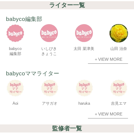
ライター一覧
babyco編集部
babyco
いしびき
太田 菜津美
山田 治奈
編集部
きょうこ
＋VIEW MORE
babycoママライター
Aoi
アサガオ
haruka
吉見エマ
＋VIEW MORE
監修者一覧