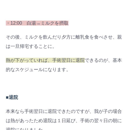
#出産準備
#習いごと
#発達
#離乳食
・12:00 白湯→ミルクを摂取
学び
暮らし
その後、ミルクを飲んだり夕方に離乳食を食べさせ、親
は一旦帰宅することに。
熱が下がっていれば、手術翌日に退院
できるのが、基本
的なスケジュールになります。
■退院
本来なら手術翌日に退院できたのですが、我が子の場合
は熱があったため退院は１日延び、手術の翌々日の朝に
退院になりました。