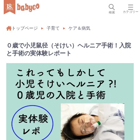
カテゴリー
検索
トップページ
子育て
ケア＆病気
０歳で小児鼠径（そけい）ヘルニア手術！入院
と手術の実体験レポート