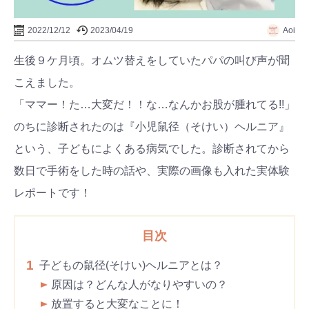
2022/12/12
2023/04/19
Aoi
生後９ケ月頃。オムツ替えをしていたパパの叫び声が聞
こえました。
「ママー！た…大変だ！！な…なんかお股が腫れてる!!」
のちに診断されたのは『小児鼠径（そけい）ヘルニア』
という、子どもによくある病気でした。診断されてから
数日で手術をした時の話や、実際の画像も入れた実体験
レポートです！
目次
1
子どもの鼠径(そけい)ヘルニアとは？
原因は？どんな人がなりやすいの？
放置すると大変なことに！