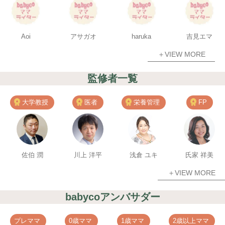
Aoi
アサガオ
haruka
吉見エマ
＋VIEW MORE
監修者一覧
大学教授
医者
栄養管理
FP
佐伯 潤
川上 洋平
浅倉 ユキ
氏家 祥美
＋VIEW MORE
babycoアンバサダー
プレママ
0歳ママ
1歳ママ
2歳以上ママ