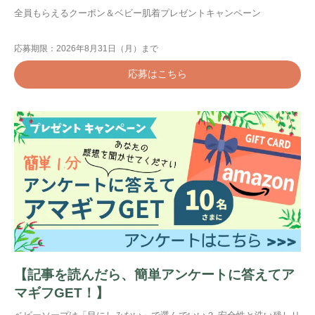
全員もらえるクーポン＆ベビー肌着プレゼントキャンペーン
応募期限：2026年8月31日（月）まで
応募はこちら
検索
プレゼント&
妊娠&出産
子育て
キャンペーン
#プレゼント
#教育
#0歳
#母乳
#出産準備
#習いごと
#発達
【記事を読んだら、簡単アンケートに答えてア
マギフGET！】
#離乳食