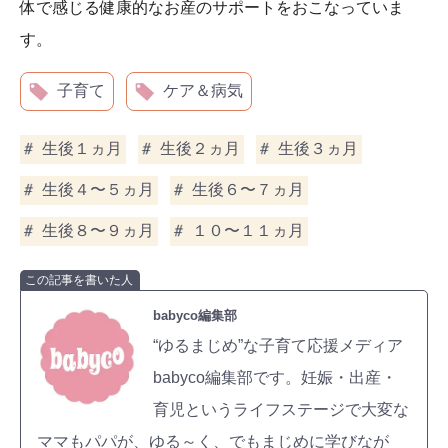
体で感じる健康的なお産のサポートをおこなっていま
す。
子育て
ケア＆病気
生後１ヵ月
生後２ヵ月
生後３ヵ月
生後４〜５ヵ月
生後６〜７ヵ月
生後８〜９ヵ月
１０〜１１ヵ月
この記事を書いた人
babyco編集部
“ゆるまじめ”な子育て応援メディア
babyco編集部です。妊娠・出産・
育児というライフステージで大変な
ママもパパが、ゆる～く、でもまじめに学びなが