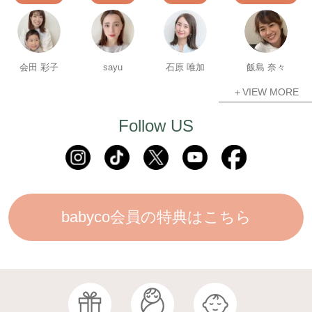
会田 彩子
sayu
石原 唯加
飯島 奈々
＋VIEW MORE
Follow US
babyco会員の特典はこちら