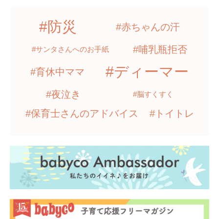
#防災
#赤ちゃんの汗
#哺乳瓶拒否
#サンタさんへのお手紙
#ディーマー
#育休中ママ
#夜泣き
#脳すくすく
#保育士さんのアドバイス
#トイトレ