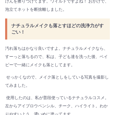
けんを擦りつけてます。ワイルドですよね！ おかげで、
泡立てネットを断捨離しました。
ナチュラルメイクも落とすほどの洗浄力がす
ごい！
汚れ落ちはかなり良いですよ。ナチュラルメイクなら、
すーっと落ちるので、私は、子ども達を洗った後、ベイ
ビーで一緒にメイクも落としてます。
せっかくなので、メイク落としをしている写真を撮影し
てみました。
使用したのは、私が普段使っているナチュラルコスメ。
検索
プレゼント&
妊娠&出産
子育て
左からアイブロウペンシル、チーク、ハイライト。わか
キャンペーン
#プレゼント
#教育
#0歳
#母乳
りやすいよう、濃いめに塗ってます。