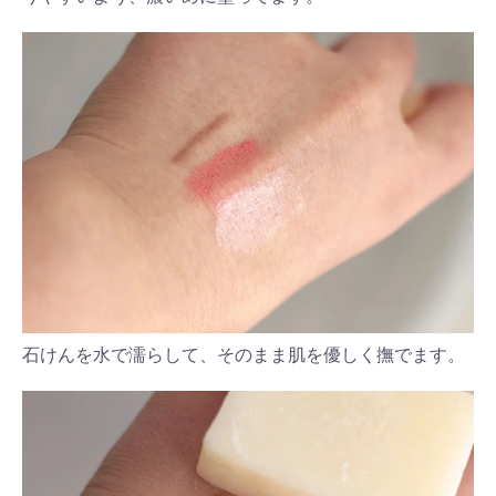
#出産準備
#習いごと
#発達
#離乳食
学び
暮らし
石けんを水で濡らして、そのまま肌を優しく撫でます。