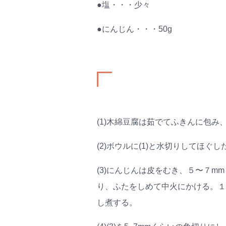
●塩・・・少々
●にんじん・・・50g
(1)木綿豆腐は茹でてふきんに包み
(2)ボウルに(1)と水切りしてほ
(3)にんじんは皮をむき、５〜７m
り、ふたをしめて中火にかける。１
し煮する。