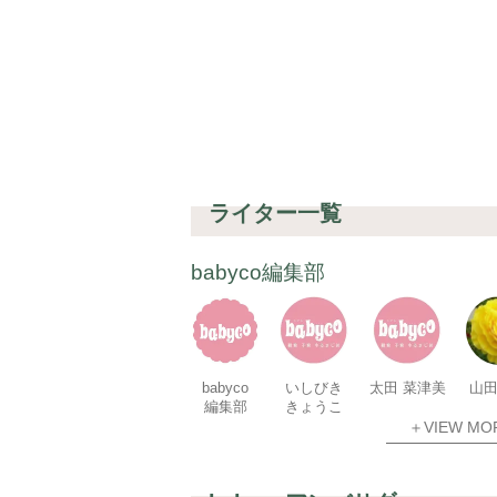
ライター一覧
babyco編集部
babyco
いしびき
太田 菜津美
山田
編集部
きょうこ
＋VIEW MO