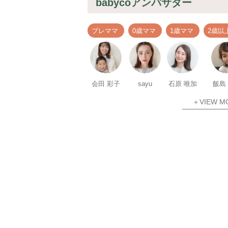
babycoアンバサダー
プレママ
0歳ママ
1歳ママ
2歳以
会田 彩子
sayu
石原 唯加
飯島
＋VIEW M