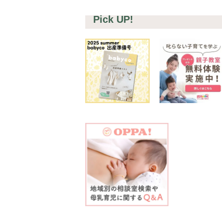
Pick UP!
#プレ
#離乳