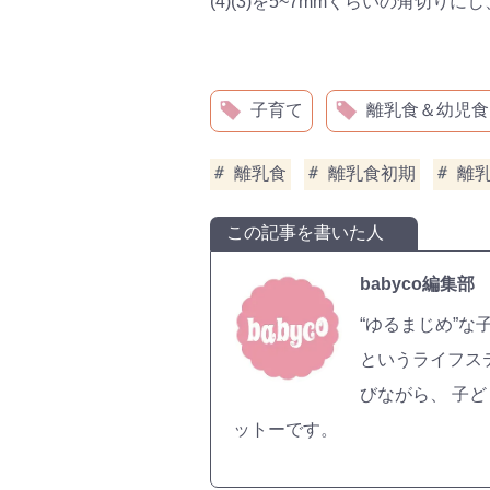
(4)(3)を5~7mmくらいの角切り
子育て
離乳食＆幼児食
離乳食
離乳食初期
離
この記事を書いた人
babyco編集部
“ゆるまじめ”な
というライフス
びながら、 子
ットーです。