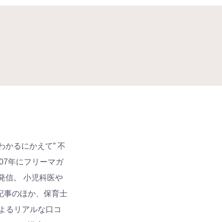
わかるにかえて” 不
07年にフリーマガ
発信。 小児科医や
記事のほか、保育士
によるリアルな口コ