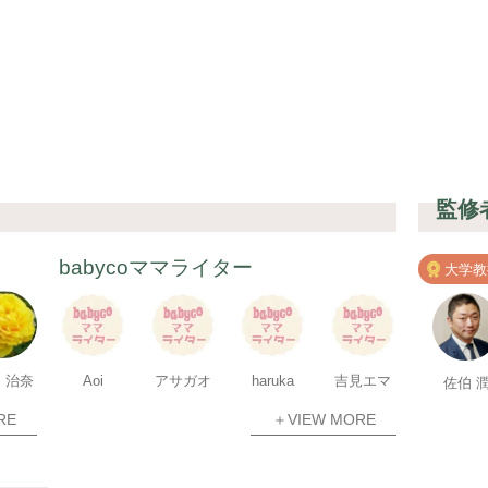
監修
babycoママライター
大学教
 治奈
Aoi
アサガオ
haruka
吉見エマ
佐伯 
RE
＋VIEW MORE