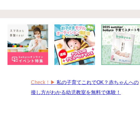
ゼント
#教育
#0歳
#母乳
#出産準備
#習いごと
#発
プレゼント&
妊娠&出産
子育て
学び
暮らし
キャンペーン
食
Check！▶︎
私の子育てこれでOK？赤ちゃんへの
接し方がわかる幼児教室を無料で体験！