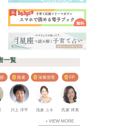
者一覧
授
医者
栄養管理
FP
潤
川上 洋平
浅倉 ユキ
氏家 祥美
＋VIEW MORE