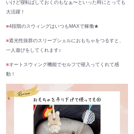
いけど寝転ばしておくのもなぁ〜といった時にとっても
大活躍！
■
4段階のスウィングはいつもMAXで稼働★
■
遮光性抜群のスリープシェルにおもちゃをつるすと、
一人遊びをしてくれます♪
■
オートスウィング機能でセルフで寝入ってくれて感
動！