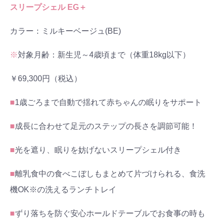
スリープシェル EG＋
カラー：ミルキーベージュ(BE)
※
対象月齢：新生児～4歳頃まで（体重18kg以下）
￥69,300円（税込）
■
1歳ごろまで自動で揺れて赤ちゃんの眠りをサポート
■
成長に合わせて足元のステップの長さを調節可能！
■
光を遮り、眠りを妨げないスリープシェル付き
■
離乳食中の食べこぼしもまとめて片づけられる、食洗
機OK※の洗えるランチトレイ
■
ずり落ちを防ぐ安心ホールドテーブルでお食事の時も