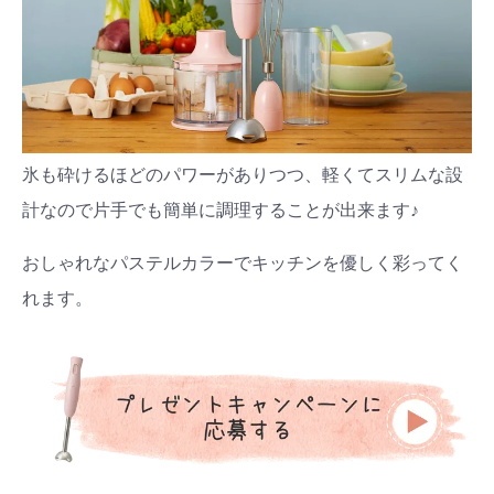
氷も砕けるほどのパワーがありつつ、軽くてスリムな設
計なので片手でも簡単に調理することが出来ます♪
おしゃれなパステルカラーでキッチンを優しく彩ってく
れます。
検索
プレゼント&
妊娠&出産
子育て
キャンペーン
#プレゼント
#教育
#0歳
#母乳