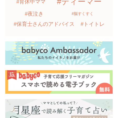
#ディーマー
#育休中ママ
#夜泣き
#脳すくすく
#保育士さんのアドバイス
#トイトレ