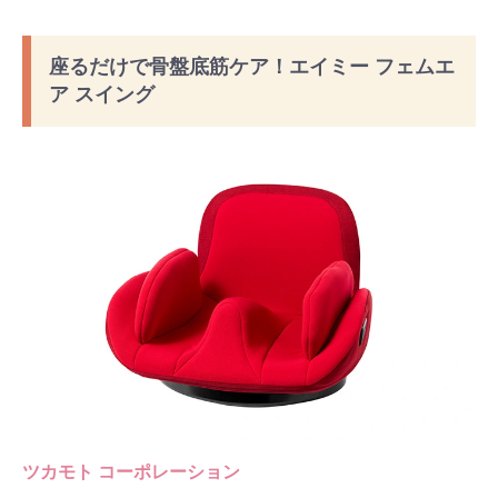
#出産準備
#習いごと
#発達
#離乳食
座るだけで骨盤底筋ケア！エイミー フェムエ
ア スイング
学び
暮らし
ツカモト コーポレーション