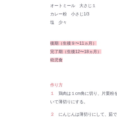
#プレ
オートミール 大さじ１
#離乳
カレー粉 小さじ1/3
塩 少々
後期（生後９〜11ヵ月）
完了期（生後12〜18ヵ月）
幼児食
作り方
１
鶏肉は１cm角に切り、片栗粉
いて薄切りにする。
２
にんじんは薄切りにして、茹で