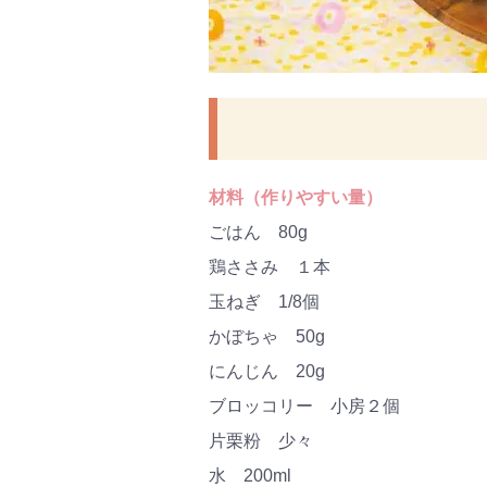
材料（作りやすい量）
ごはん 80g
鶏ささみ １本
玉ねぎ 1/8個
かぼちゃ 50g
にんじん 20g
ブロッコリー 小房２個
片栗粉 少々
水 200ml