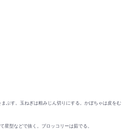
ゼント
#教育
#0歳
#母乳
#出産準備
#習いごと
#発
プレゼント&
妊娠&出産
子育て
学び
暮らし
キャンペーン
食
をまぶす。玉ねぎは粗みじん切りにする。かぼちゃは皮をむ
て星型などで抜く。ブロッコリーは茹でる。