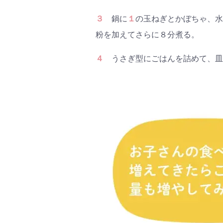
３
鍋に
１
の玉ねぎとかぼちゃ、水
粉を加えてさらに８分煮る。
４
うさぎ型にごはんを詰めて、皿