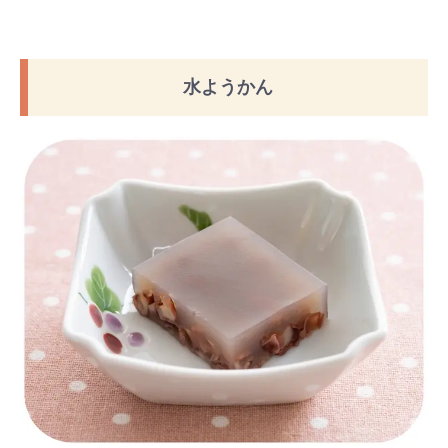
水ようかん
検索
プレゼント&
妊娠&出産
子育て
キャンペーン
#プレゼント
#教育
#0歳
#母乳
#出産準備
#習いごと
#発達
#離乳食
学び
暮らし