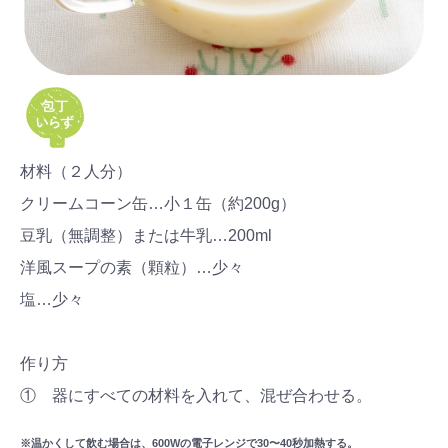
材料（２人分）
クリームコーン缶…小１缶（約200g）
豆乳（無調整）または牛乳…200ml
洋風スープの素（顆粒）…少々
塩…少々
作り方
① 器にすべての材料を入れて、混ぜ合わせる。
※温かくして飲む場合は、600Wの電子レンジで30〜40秒加熱する。