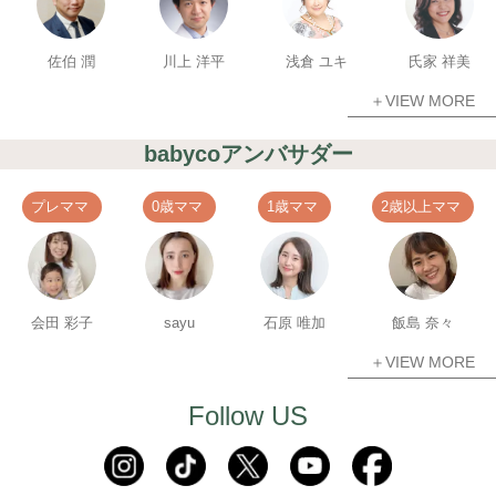
佐伯 潤
川上 洋平
浅倉 ユキ
氏家 祥美
＋VIEW MORE
babycoアンバサダー
プレママ
0歳ママ
1歳ママ
2歳以上ママ
会田 彩子
sayu
石原 唯加
飯島 奈々
＋VIEW MORE
Follow US