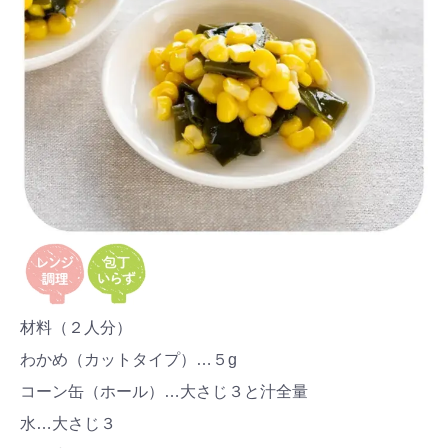
材料（２人分）
わかめ（カットタイプ）…５g
コーン缶（ホール）…大さじ３と汁全量
水…大さじ３