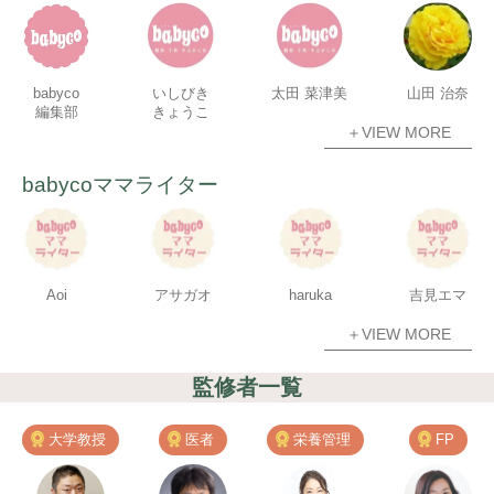
babyco
いしびき
太田 菜津美
山田 治奈
編集部
きょうこ
＋VIEW MORE
babycoママライター
Aoi
アサガオ
haruka
吉見エマ
＋VIEW MORE
監修者一覧
大学教授
医者
栄養管理
FP