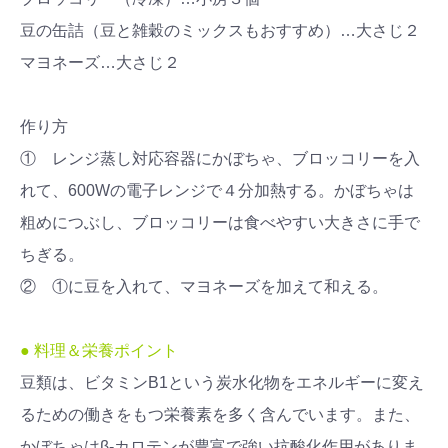
豆の缶詰（豆と雑穀のミックスもおすすめ）…大さじ２
マヨネーズ…大さじ２
作り方
① レンジ蒸し対応容器にかぼちゃ、ブロッコリーを入
れて、600Wの電子レンジで４分加熱する。かぼちゃは
粗めにつぶし、ブロッコリーは食べやすい大きさに手で
ちぎる。
② ①に豆を入れて、マヨネーズを加えて和える。
● 料理＆栄養ポイント
豆類は、ビタミンB1という炭水化物をエネルギーに変え
るための働きをもつ栄養素を多く含んでいます。また、
かぼちゃはβ-カロテンが豊富で強い抗酸化作用がありま