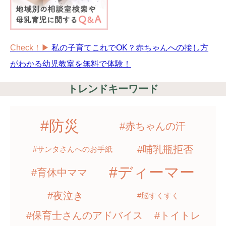
Check！▶︎
私の子育てこれでOK？赤ちゃんへの接し方
がわかる幼児教室を無料で体験！
トレンドキーワード
#防災
#赤ちゃんの汗
#哺乳瓶拒否
#サンタさんへのお手紙
#ディーマー
#育休中ママ
#夜泣き
#脳すくすく
#保育士さんのアドバイス
#トイトレ