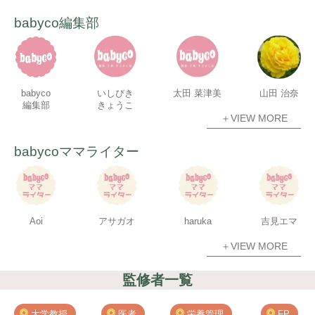
babyco編集部
babyco
いしびき
太田 菜津美
山田 治奈
編集部
きょうこ
＋VIEW MORE
babycoママライター
Aoi
アサガオ
haruka
吉見エマ
＋VIEW MORE
監修者一覧
大学教授
医者
栄養管理
FP