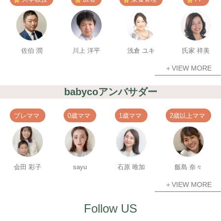
佐伯 潤
川上 洋平
浅倉 ユキ
氏家 祥美
＋VIEW MORE
babycoアンバサダー
プレママ
0歳ママ
1歳ママ
2歳以上ママ
会田 彩子
sayu
石原 唯加
飯島 奈々
＋VIEW MORE
Follow US