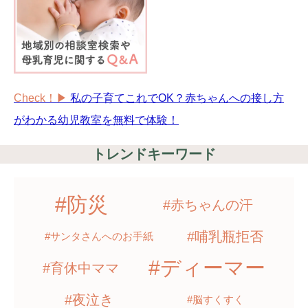
Check！▶︎
私の子育てこれでOK？赤ちゃんへの接し方
がわかる幼児教室を無料で体験！
トレンドキーワード
#防災
#赤ちゃんの汗
#哺乳瓶拒否
#サンタさんへのお手紙
#ディーマー
#育休中ママ
#夜泣き
#脳すくすく