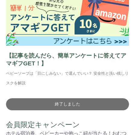
キャンペーン
#プレゼント
#教育
#0歳
#母乳
#出産準備
#習いごと
#発達
#離乳食
学び
暮らし
【記事を読んだら、簡単アンケートに答えてア
マギフGET！】
ベビーソープは「目にしみない」で選んでいい？ 安全性と洗い残しリ
スクを解説
終了しました
会員限定キャンペーン
ホテル宿泊券、ベビーカーや抱っこ紐が当たる！おむつ