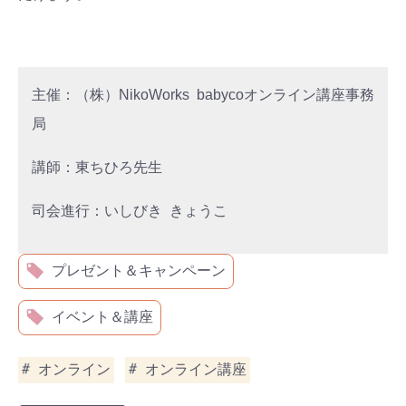
主催：（株）NikoWorks babycoオンライン講座事務
局
検索
講師：東ちひろ先生
プレゼント&
妊娠&出産
子育て
キャンペーン
#プレゼント
#教育
#0歳
#母乳
司会進行：いしびき きょうこ
#出産準備
#習いごと
#発達
#離乳食
プレゼント＆キャンペーン
学び
暮らし
イベント＆講座
オンライン
オンライン講座