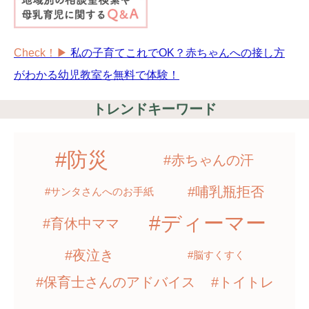
Check！▶︎
私の子育てこれでOK？赤ちゃんへの接し方
がわかる幼児教室を無料で体験！
トレンドキーワード
#防災
#赤ちゃんの汗
#哺乳瓶拒否
#サンタさんへのお手紙
#ディーマー
#育休中ママ
#夜泣き
#脳すくすく
#保育士さんのアドバイス
#トイトレ