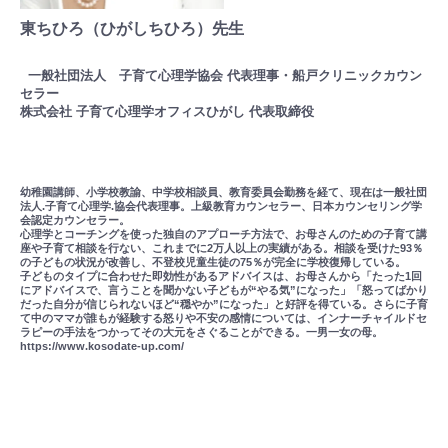
東ちひろ（ひがしちひろ）先生
一般社団法人 子育て心理学協会 代表理事・船戸クリニックカウン
セラー
株式会社 子育て心理学オフィスひがし 代表取締役
幼稚園講師、小学校教諭、中学校相談員、教育委員会勤務を経て、現在は一般社団
法人.子育て心理学.協会代表理事。上級教育カウンセラー、日本カウンセリング学
会認定カウンセラー。
心理学とコーチングを使った独自のアプローチ方法で、お母さんのための子育て講
座や子育て相談を行ない、これまでに2万人以上の実績がある。相談を受けた93％
の子どもの状況が改善し、不登校児童生徒の75％が完全に学校復帰している。
子どものタイプに合わせた即効性があるアドバイスは、お母さんから「たった1回
にアドバイスで、言うことを聞かない子どもが“やる気”になった」「怒ってばかり
だった自分が信じられないほど“穏やか”になった」と好評を得ている。さらに子育
て中のママが誰もが経験する怒りや不安の感情については、インナーチャイルドセ
ラピーの手法をつかってその大元をさぐることができる。一男一女の母。
https://www.kosodate-up.com/