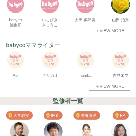
babyco
いしびき
太田 菜津美
山田 治奈
編集部
きょうこ
＋VIEW MORE
babycoママライター
Aoi
アサガオ
haruka
吉見エマ
＋VIEW MORE
監修者一覧
大学教授
医者
栄養管理
FP