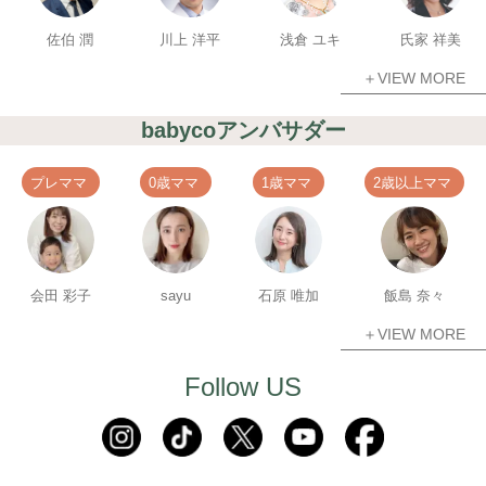
佐伯 潤
川上 洋平
浅倉 ユキ
氏家 祥美
＋VIEW MORE
babycoアンバサダー
プレママ
0歳ママ
1歳ママ
2歳以上ママ
会田 彩子
sayu
石原 唯加
飯島 奈々
＋VIEW MORE
Follow US