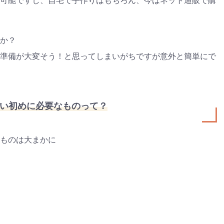
可能ですし、自宅で手作りはもちろん、今はネット通販で購
ゼント
#教育
#0歳
#母乳
#出産準備
#習いごと
#発
プレゼント&
妊娠&出産
子育て
学び
暮らし
キャンペーン
食
か？
準備が大変そう！と思ってしまいがちですが意外と簡単にで
い初めに必要なものって？
ものは大まかに