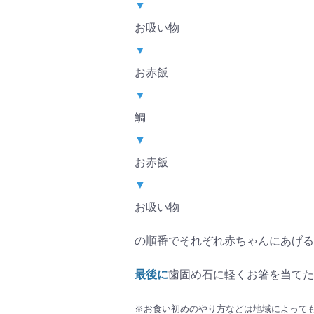
▼
お吸い物
▼
お赤飯
▼
鯛
▼
お赤飯
▼
お吸い物
の順番でそれぞれ赤ちゃんにあげる
最後に
歯固め石に軽くお箸を当てた
※お食い初めのやり方などは地域によって