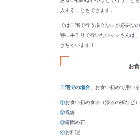
お食い初めは料亭などで行うことも
#プレ
入することもできます。
#離乳
では自宅で行う場合なにが必要なの
特に手作りで行いたいママさんは、
きちゃいます！
お食
自宅での場合
、お食い初めで用いる
①
お食い初め食器（漆器の椀など）
②
祝箸
③
歯固め石
④
お料理