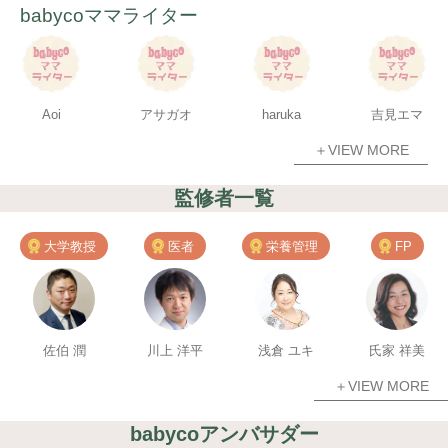
babycoママライター
Aoi
アサガオ
haruka
吉見エマ
＋VIEW MORE
監修者一覧
大学教授
医者
栄養管理
FP
佐伯 潤
川上 洋平
浅倉 ユキ
氏家 祥美
＋VIEW MORE
babycoアンバサダー