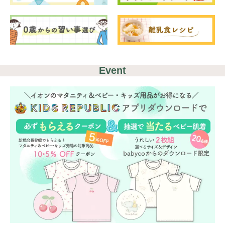
検索
プレゼント&
妊娠&出産
子育て
キャンペーン
Event
#プレゼント
#教育
#0歳
#母乳
#出産準備
#習いごと
#発達
#離乳食
学び
暮らし