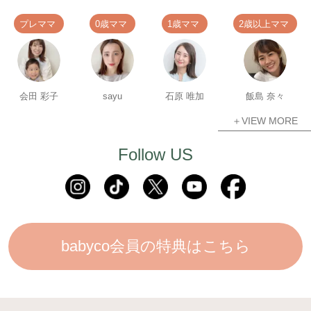
プレママ
0歳ママ
1歳ママ
2歳以上ママ
会田 彩子
sayu
石原 唯加
飯島 奈々
＋VIEW MORE
Follow US
babyco会員の特典はこちら