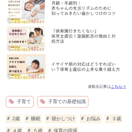
連載全記事は
こちら⇒
子育て
子育ての基礎知識
2歳
睡眠
寝かしつけ
お悩み
３歳
４歳
５歳
保育の現場