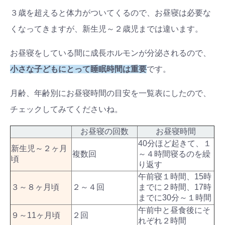
３歳を超えると体力がついてくるので、お昼寝は必要な
くなってきますが、新生児～２歳児までは違います。
お昼寝をしている間に成長ホルモンが分泌されるので、
小さな子どもにとって睡眠時間は重要
です。
月齢、年齢別にお昼寝時間の目安を一覧表にしたので、
チェックしてみてくださいね。
お昼寝の回数
お昼寝時間
40分ほど起きて、１
新生児～２ヶ月
複数回
～４時間寝るのを繰
頃
り返す
午前寝１時間、15時
３～８ヶ月頃
２～４回
までに２時間、17時
までに30分～１時間
午前中と昼食後にそ
９～11ヶ月頃
２回
れぞれ２時間