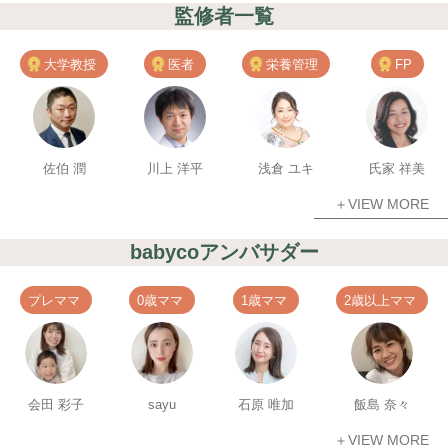
監修者一覧
大学教授
医者
栄養管理
FP
佐伯 潤
川上 洋平
浅倉 ユキ
氏家 祥美
＋VIEW MORE
babycoアンバサダー
プレママ
0歳ママ
1歳ママ
2歳以上ママ
会田 彩子
sayu
石原 唯加
飯島 奈々
＋VIEW MORE