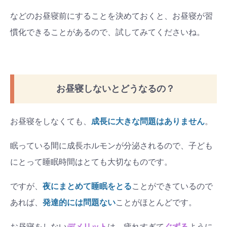
#出産準備
#習いごと
#発達
などのお昼寝前にすることを決めておくと、お昼寝が習
#離乳食
慣化できることがあるので、試してみてくださいね。
学び
暮らし
お昼寝しないとどうなるの？
お昼寝をしなくても、
成長に大きな問題はありません
。
眠っている間に成長ホルモンが分泌されるので、子ども
にとって睡眠時間はとても大切なものです。
ですが、
夜にまとめて睡眠をとる
ことができているので
あれば、
発達的には問題ない
ことがほとんどです。
お昼寝をしない
デメリット
は、疲れすぎて
ぐずる
ように