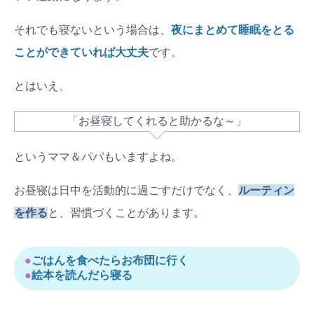
それでも寝ないという場合は、
夜にまとめて睡眠をとる
ことができていれば大丈夫
です。
とはいえ、
「お昼寝してくれると助かるな～」
というママ＆パパもいますよね。
お昼寝は日中を活動的に過ごすだけでなく、
ルーティン
を作る
と、習慣づくことがあります。
●
ごはんを食べたらお布団に行く
検索
●
絵本を読んだら寝る
プレゼント&
妊娠&出産
子育て
キャンペーン
#プレゼント
#教育
#0歳
#母乳