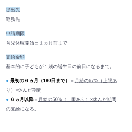
提出先
勤務先
申請期限
育児休暇開始日
１
ヵ月前まで
支給金額
基本的に子どもが１歳の誕生日の前日になるまで。
●
最初の６ヵ月（180日まで）
＝
月給の67%（上限あ
り）×休んだ期間
●
６ヵ月以降
＝
月給の50%（上限あり）×休んだ期
間
の支給になる。