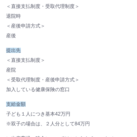
＜直接支払制度・受取代理制度＞
退院時
＜産後申請方式＞
産後
提出先
＜直接支払制度＞
産院
＜受取代理制度・産後申請方式＞
加入している健康保険の窓口
支給金額
子ども
１
人につき基本
42
万円
※双子の場合は、
２
人分として
84
万円