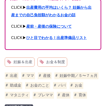
CLICK▶︎
出産費用の平均はいくら？ 妊娠から出
産までの自己負担額がわかるお金の話
CLICK▶︎
産前・産後の保険について
CLICK▶︎
ひと目でわかる！出産準備品リスト
妊娠＆出産
お金＆制度
出産
ママ
産後
妊娠中期／５〜７ヵ月
助成金
お金のこと
パパ
お金
マタニティ
プレママ
産休
育休