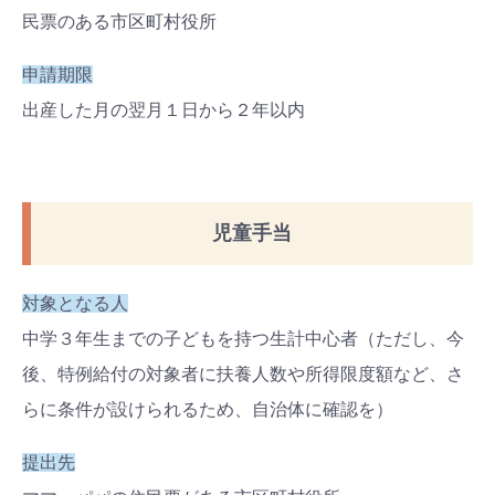
#出産準備
#習いごと
#発達
民票のある市区町村役所
#離乳食
申請期限
学び
暮らし
出産した月の翌月
１
日から
２
年以内
児童手当
対象となる人
中学３年生までの子どもを持つ生計中心者（ただし、今
後、特例給付の対象者に扶養人数や所得限度額など、さ
らに条件が設けられるため、自治体に確認を）
提出先