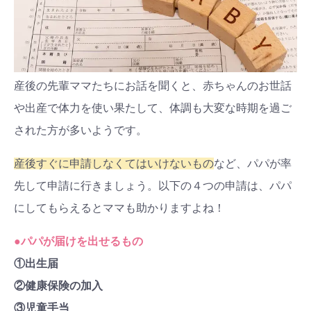
産後の先輩ママたちにお話を聞くと、赤ちゃんのお世話
や出産で体力を使い果たして、体調も大変な時期を過ご
された方が多いようです。
産後すぐに申請しなくてはいけないもの
など、パパが率
先して申請に行きましょう。以下の
４
つの申請は、パパ
にしてもらえるとママも助かりますよね！
●パパが届けを出せるもの
①出生届
②健康保険の加入
③児童手当