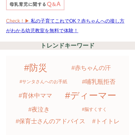
Check！▶︎
私の子育てこれでOK？赤ちゃんへの接し方
がわかる幼児教室を無料で体験！
トレンドキーワード
#防災
#赤ちゃんの汗
#哺乳瓶拒否
#サンタさんへのお手紙
#ディーマー
#育休中ママ
#夜泣き
#脳すくすく
#保育士さんのアドバイス
#トイトレ