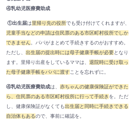
④乳幼児医療費助成
①出生届
は
里帰り先の役所
でも受け付けてくれますが、
児童手当などの申請は住民票のある市区町村役所でしか
できません
。パパがまとめて手続きするのがおすすめ。
ただし、
出生届の提出時には母子健康手帳が必要
となり
ます。里帰り出産をしているママは、
退院時に受け取っ
た母子健康手帳をパパに渡す
ことを忘れずに。
④乳幼児医療費助成
は、
赤ちゃんの健康保険証ができた
ら、住民票のある市区町村役所に行って手続き
を。ただ
し、健康保険証がなくても
出生届と同時に手続きできる
自治体もある
ので、事前に確認を。