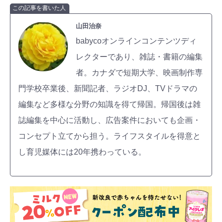
この記事を書いた人
山田治奈
babycoオンラインコンテンツディ
レクターであり、雑誌・書籍の編集
者。カナダで短期大学、映画制作専
門学校卒業後、新聞記者、ラジオDJ、TVドラマの
編集など多様な分野の知識を得て帰国。帰国後は雑
誌編集を中心に活動し、広告案件においても企画・
コンセプト立てから担う。ライフスタイルを得意と
し育児媒体には20年携わっている。
検索
プレゼント&
妊娠&出産
子育て