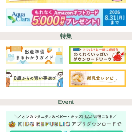
キャンペーン
#プレゼント
#教育
#0歳
#母乳
#出産準備
#習いごと
#発達
#離乳食
特集
学び
暮らし
Event