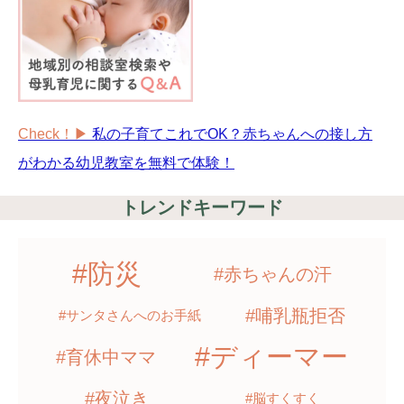
Check！▶︎
私の子育てこれでOK？赤ちゃんへの接し方
がわかる幼児教室を無料で体験！
トレンドキーワード
#防災
#赤ちゃんの汗
#哺乳瓶拒否
#サンタさんへのお手紙
#ディーマー
#育休中ママ
#夜泣き
#脳すくすく