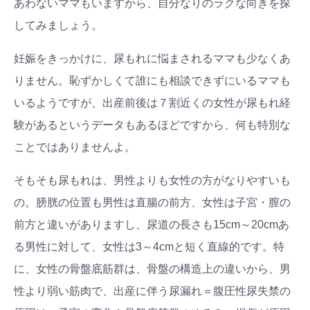
あわないママもいますから、自分なりのラクな向きを探
してみましょう。
妊娠をきっかけに、尿もれに悩まされるママも少なくあ
りません。恥ずかしくて誰にも相談できずにいるママも
いるようですが、出産前後は７割近くの女性が尿もれ経
験があるというデータもあるほどですから、何も特別な
ことではありませんよ。
そもそも尿もれは、男性よりも女性の方がなりやすいも
の。膀胱の位置も男性は直腸の前方、女性は子宮・膣の
前方と違いがありますし、尿道の長さも15cm～20cmあ
る男性に対して、女性は3～4cmと短く直線的です。特
に、女性の骨盤底筋群は、骨盤の構造上の違いから、男
性より弱い筋肉で、出産に伴う尿漏れ＝腹圧性尿失禁の