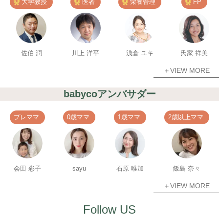
大学教授
医者
栄養管理
FP
佐伯 潤
川上 洋平
浅倉 ユキ
氏家 祥美
＋VIEW MORE
babycoアンバサダー
プレママ
0歳ママ
1歳ママ
2歳以上ママ
会田 彩子
sayu
石原 唯加
飯島 奈々
＋VIEW MORE
Follow US