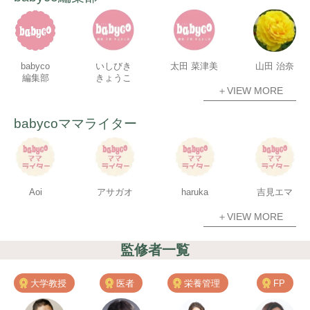
babyco
いしびき
太田 菜津美
山田 治奈
編集部
きょうこ
＋VIEW MORE
babycoママライター
Aoi
アサガオ
haruka
吉見エマ
＋VIEW MORE
監修者一覧
大学教授
医者
栄養管理
FP