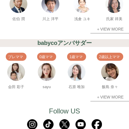
佐伯 潤
川上 洋平
浅倉 ユキ
氏家 祥美
＋VIEW MORE
babycoアンバサダー
プレママ
0歳ママ
1歳ママ
2歳以上ママ
会田 彩子
sayu
石原 唯加
飯島 奈々
＋VIEW MORE
Follow US