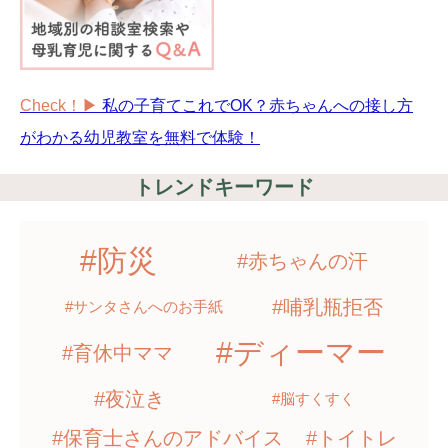
Check！▶︎
私の子育てこれでOK？赤ちゃんへの接し方
がわかる幼児教室を無料で体験！
トレンドキーワード
#防災
#赤ちゃんの汗
#哺乳瓶拒否
#サンタさんへのお手紙
#ディーマー
#育休中ママ
#夜泣き
#脳すくすく
#保育士さんのアドバイス
#トイトレ