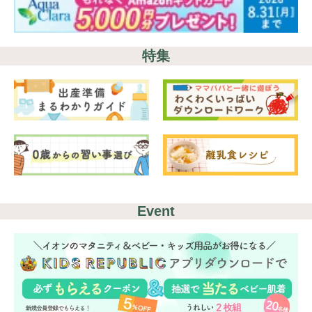
#プレゼント
#教育
#0歳
#母乳
#出産準備
#習いごと
#発達
#離乳食
特集
学び
暮らし
Event