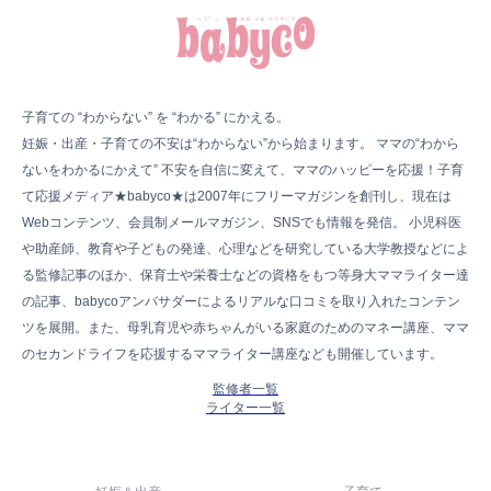
子育ての “わからない” を “わかる” にかえる。
妊娠・出産・子育ての不安は“わからない”から始まります。 ママの“わから
ないをわかるにかえて” 不安を自信に変えて、ママのハッピーを応援！子育
て応援メディア★babyco★は2007年にフリーマガジンを創刊し、現在は
Webコンテンツ、会員制メールマガジン、SNSでも情報を発信。 小児科医
や助産師、教育や子どもの発達、心理などを研究している大学教授などによ
る監修記事のほか、保育士や栄養士などの資格をもつ等身大ママライター達
の記事、babycoアンバサダーによるリアルな口コミを取り入れたコンテン
ツを展開。また、母乳育児や赤ちゃんがいる家庭のためのマネー講座、ママ
のセカンドライフを応援するママライター講座なども開催しています。
監修者一覧
ライター一覧