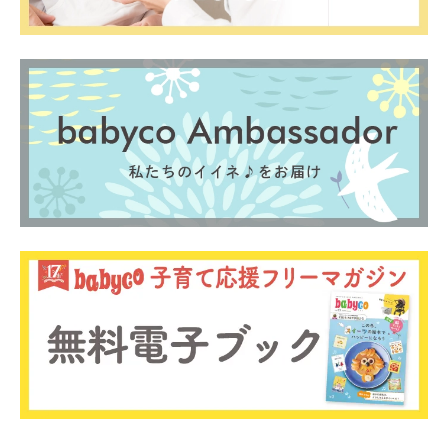
0歳
1歳
2歳
産後
妊娠後期／８〜10ヵ月
プレママ
キャンペーン
生後10〜11ヵ月
パパ
プレゼント