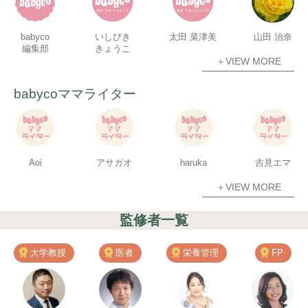
babyco
いしびき
太田 菜津美
山田 治奈
編集部
きょうこ
＋VIEW MORE
babycoママライター
Aoi
アサガオ
haruka
吉見エマ
＋VIEW MORE
監修者一覧
大学教授
医者
栄養管理
FP