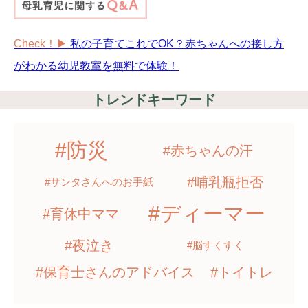
Check！▶︎
私の子育てこれでOK？赤ちゃんへの接し方
がわかる幼児教室を無料で体験！
トレンドキーワード
#防災
#赤ちゃんの汗
#哺乳瓶拒否
#サンタさんへのお手紙
#ディーマー
#育休中ママ
#夜泣き
#脳すくすく
#保育士さんのアドバイス
#トイトレ