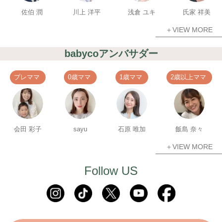
佐伯 潤
川上 洋平
浅倉 ユキ
氏家 祥美
＋VIEW MORE
babycoアンバサダー
プレママ
0歳ママ
1歳ママ
2歳以上ママ
会田 彩子
sayu
石原 唯加
飯島 奈々
＋VIEW MORE
Follow US