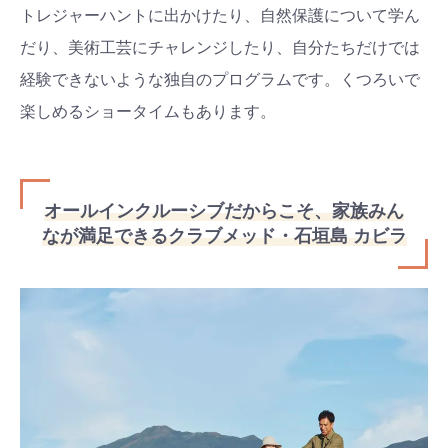
トレジャーハントに出かけたり、自然保護について学ん
だり、
美術工芸にチャレンジしたり、
自分たちだけでは
経験できないような独自のプログラムです。
くつろいで
楽しめるショータイムもあります。
検索
プレゼント&
妊娠&出産
子育て
キャンペーン
オールインクルーシブだからこそ、家族みん
#プレゼント
#教育
#0歳
#母乳
なが満足できるクラブメッド・石垣島 カビラ
#出産準備
#習いごと
#発達
#離乳食
学び
暮らし