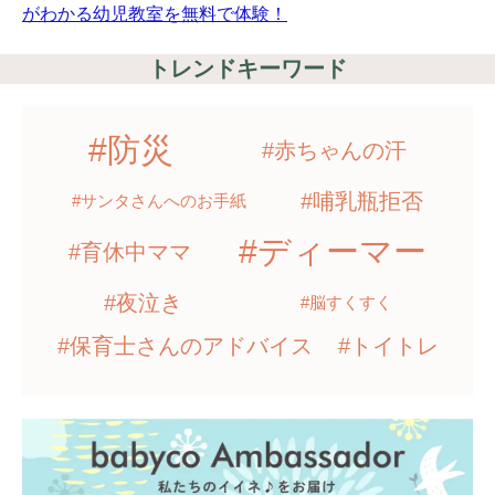
がわかる幼児教室を無料で体験！
トレンドキーワード
#防災
#赤ちゃんの汗
#哺乳瓶拒否
#サンタさんへのお手紙
#ディーマー
#育休中ママ
#夜泣き
#脳すくすく
#保育士さんのアドバイス
#トイトレ