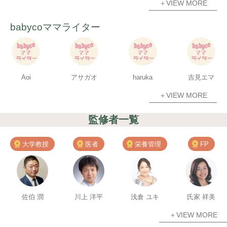
＋VIEW MORE
babycoママライター
Aoi
アサガオ
haruka
吉見エマ
＋VIEW MORE
監修者一覧
大学教授
医者
栄養管理
FP
佐伯 潤
川上 洋平
浅倉 ユキ
氏家 祥美
＋VIEW MORE