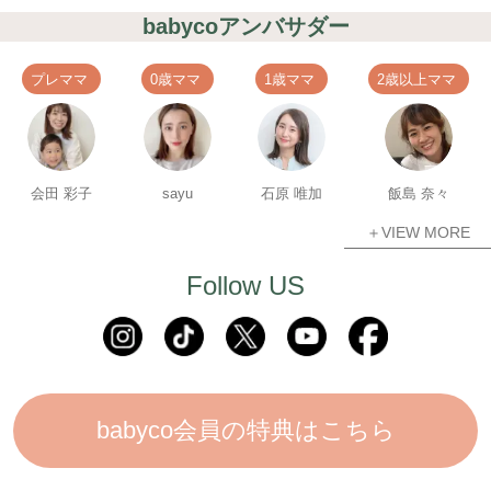
babycoアンバサダー
プレママ
0歳ママ
1歳ママ
2歳以上ママ
会田 彩子
sayu
石原 唯加
飯島 奈々
＋VIEW MORE
Follow US
babyco会員の特典はこちら