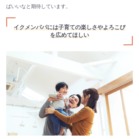
ばいいなと期待しています。
イクメンパパには子育ての楽しさやよろこび
を広めてほしい
検索
プレゼント&
妊娠&出産
子育て
キャンペーン
#プレゼント
#教育
#0歳
#母乳
#出産準備
#習いごと
#発達
#離乳食
学び
暮らし