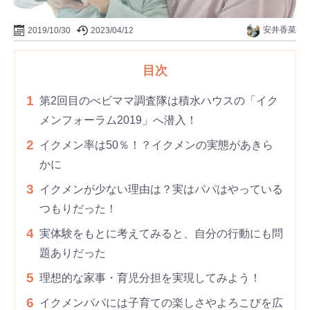
安井香菜
2019/10/30
2023/04/12
目次
1
第2回目のべビママ調査隊は積水ハウスの「イク
メンフォーラム2019」へ潜入！
2
イクメン率は50％！？イクメンの実態があきら
かに
3
イクメンが少ない理由は？実はパパはやっている
つもりだった！
4
実体験をもとに考えてみると、自分の行動にも問
題ありだった
5
理想的な家事・育児分担を実現してみよう！
6
イクメンパパには子育ての楽しさやよろこびを広