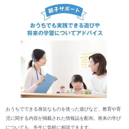
おうちでできる身近なものを使った遊びなど、教育や育
検索
プレゼント&
妊娠&出産
子育て
児に関する内容が掲載された情報誌を配布。将来の学び
キャンペーン
#プレゼント
#教育
#0歳
#母乳
についても、先生に気軽に相談できます。