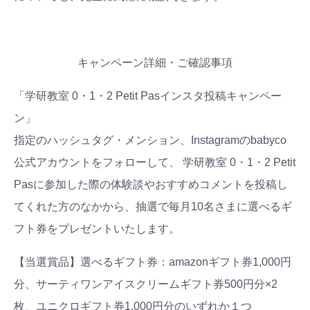
#出産準備
#習いごと
#発達
#離乳食
学び
暮らし
キャンペーン詳細・ご確認事項
「学研教室 0・1・2 Petit Pasインスタ投稿キャンペー
ン」
指定のハッシュタグ・メンション、Instagramのbabyco
公式アカウントをフォローして、 学研教室 0・1・2 Petit
Pasに参加した際の体験談やおすすめコメントを投稿し
てくれた方のなかから、抽選で毎月10名さまに選べるギ
フト券をプレゼントいたします。
【当選賞品】選べるギフト券：amazonギフト券1,000円
分、サーティワンアイスクリームギフト券500円分×2
枚、ユニクロギフト券1,000円分のいずれか１つ