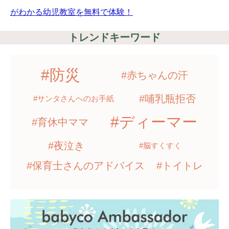
がわかる幼児教室を無料で体験！
トレンドキーワード
#防災
#赤ちゃんの汗
#哺乳瓶拒否
#サンタさんへのお手紙
#ディーマー
#育休中ママ
#夜泣き
#脳すくすく
#保育士さんのアドバイス
#トイトレ