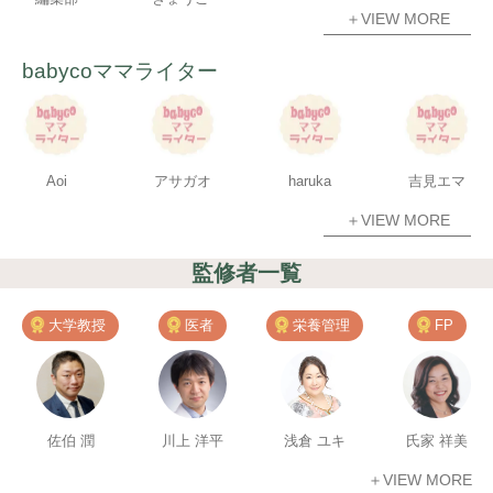
＋VIEW MORE
babycoママライター
Aoi
アサガオ
haruka
吉見エマ
＋VIEW MORE
監修者一覧
大学教授
医者
栄養管理
FP
佐伯 潤
川上 洋平
浅倉 ユキ
氏家 祥美
＋VIEW MORE