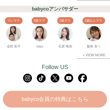
babycoアンバサダー
プレママ
0歳ママ
1歳ママ
2歳以上ママ
会田 彩子
sayu
石原 唯加
飯島 奈々
＋VIEW MORE
Follow US
babyco会員の特典はこちら