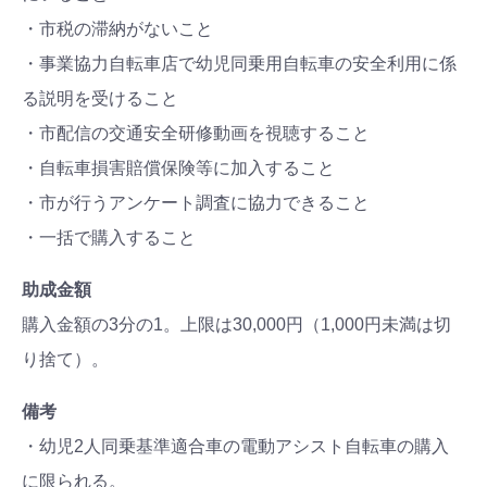
#出産準備
#習いごと
#発達
・市税の滞納がないこと
#離乳食
・事業協力自転車店で幼児同乗用自転車の安全利用に係
学び
暮らし
る説明を受けること
・市配信の交通安全研修動画を視聴すること
・自転車損害賠償保険等に加入すること
・市が行うアンケート調査に協力できること
・一括で購入すること
助成金額
購入金額の3分の1。上限は30,000円（1,000円未満は切
り捨て）。
備考
・幼児2人同乗基準適合車の電動アシスト自転車の購入
に限られる。