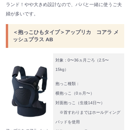
ランド！やや大きめ設計なので、パパと一緒に使うご夫
#出産準備
#習いごと
#発達
婦が多いです。
#離乳食
学び
暮らし
＜抱っこひもタイプ＞アップリカ コアラ メ
ッシュプラス AB
対象：0〜36ヵ月ごろ（2.5〜
15kg）
抱っこ種類：
横抱っこ（0ヵ月〜）
対面抱っこ（生後14日〜）
※首すわりまではホールディング
パッドを使用