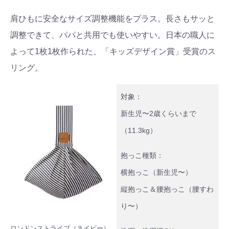
肩ひもに安全なサイズ調整機能をプラス。長さもサッと
調整できて、パパと共用でも使いやすい。日本の職人に
よって1枚1枚作られた、「キッズデザイン賞」受賞のス
リング。
対象：
新生児〜2歳くらいまで
（11.3kg）
抱っこ種類：
横抱っこ（新生児〜）
縦抱っこ＆腰抱っこ（腰すわ
り〜）
ロンドンストライプ（ネイビー）