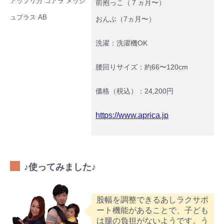
アップリカ コアラ メッシ
前抱っこ（７ヵ月〜）
ュプラス AB
おんぶ（7ヵ月〜）
洗濯：洗濯機OK
腰回りサイズ：約66〜120cm
価格（税込）：24,200円
https://www.aprica.jp
♪使ってみました♪
股幅を調整できるあしラクサポ
ート機能があることで、子ども
は腿の負担がないようです。う