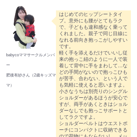
はじめてのヒップシートタイ
プ。意外にも腰がとてもラク
で、子どもも違和感なく乗って
くれました。親子で同じ目線に
なれる前向き抱っこがしやすい
です。
軽く手を添えるだけでいいし従
babycoママサークルメンバ
来の抱っこ紐のように一人で装
ー
着して背中に手をまわして…な
どの手間がないので抱っこひも
肥後有紗さん（2歳キッズマ
が苦手、合わない、という人で
も気軽に使えると思いますよ。
マ）
小さなうちは別売りのシングル
ショルダーがあるほうが安心で
すが、両手があくときはショル
ダーなしでも抱っこサポートと
してラクですよ。
ショルダーベルトはウエストポ
ーチにコンパクトに収納できる
ので荷物にもならないし、メッ