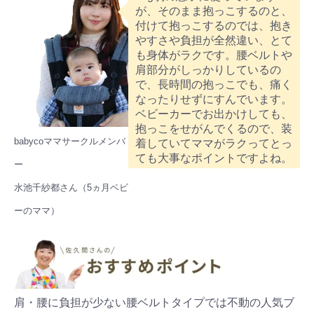
が、そのまま抱っこするのと、
付けて抱っこするのでは、抱き
やすさや負担が全然違い、とて
も身体がラクです。腰ベルトや
肩部分がしっかりしているの
で、長時間の抱っこでも、痛く
なったりせずにすんでいます。
ベビーカーでお出かけしても、
抱っこをせがんでくるので、装
babycoママサークルメンバ
着していてママがラクってとっ
ても大事なポイントですよね。
ー
水池千紗都さん（5ヵ月ベビ
ーのママ）
検索
プレゼント&
妊娠&出産
子育て
キャンペーン
肩・腰に負担が少ない腰ベルトタイプでは不動の人気ブ
#プレゼント
#教育
#0歳
#母乳