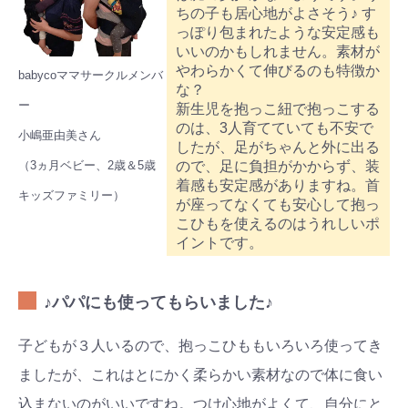
ちの子も居心地がよさそう♪ す
っぽり包まれたような安定感も
いいのかもしれません。素材が
やわらかくて伸びるのも特徴か
babycoママサークルメンバ
な？
ー
新生児を抱っこ紐で抱っこする
のは、3人育てていても不安で
小嶋亜由美さん
したが、足がちゃんと外に出る
ので、足に負担がかからず、装
（3ヵ月ベビー、2歳＆5歳
着感も安定感がありますね。首
キッズファミリー）
が座ってなくても安心して抱っ
こひもを使えるのはうれしいポ
イントです。
♪パパにも使ってもらいました♪
子どもが３人いるので、抱っこひももいろいろ使ってき
ましたが、これはとにかく柔らかい素材なので体に食い
込まないのがいいですね。つけ心地がよくて、自分にと