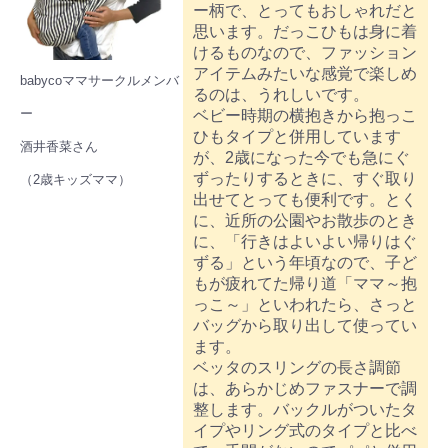
ー柄で、とってもおしゃれだと
思います。だっこひもは身に着
けるものなので、ファッション
アイテムみたいな感覚で楽しめ
babycoママサークルメンバ
るのは、うれしいです。
ー
ベビー時期の横抱きから抱っこ
ひもタイプと併用しています
酒井香菜さん
が、2歳になった今でも急にぐ
ずったりするときに、すぐ取り
（2歳キッズママ）
出せてとっても便利です。とく
に、近所の公園やお散歩のとき
に、「行きはよいよい帰りはぐ
ずる」という年頃なので、子ど
もが疲れてた帰り道「ママ～抱
っこ～」といわれたら、さっと
バッグから取り出して使ってい
ます。
ベッタのスリングの長さ調節
は、あらかじめファスナーで調
整します。バックルがついたタ
イプやリング式のタイプと比べ