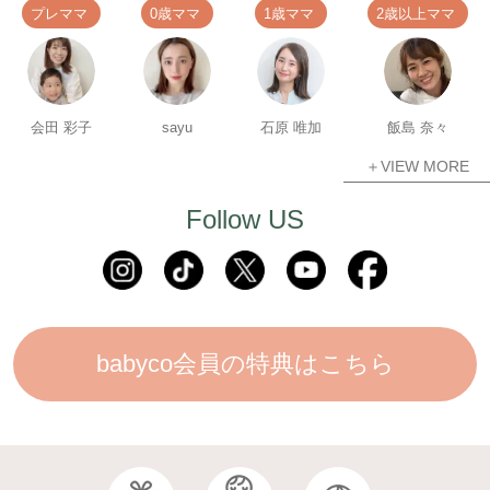
プレママ
0歳ママ
1歳ママ
2歳以上ママ
会田 彩子
sayu
石原 唯加
飯島 奈々
＋VIEW MORE
Follow US
babyco会員の特典はこちら