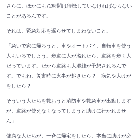
さらに、ほかにも72時間は待機していなければならない
ことがあるんです。
それは、緊急対応を遅らせてしまわないこと。
「急いで家に帰ろうと、車やオートバイ、自転車を使う
人もいるでしょう。歩道に人が溢れたら、道路を歩く人
だっています。だから道路も大混雑が予想されるんで
す。でもね、災害時に火事が起きたら？ 病気や大けが
をしたら？
検索
そういう人たちを救おうと消防車や救急車が出動します
プレゼント&
妊娠&出産
子育て
キャンペーン
が、道路が使えなくなってしまうと助けに行かれませ
#プレゼント
#教育
#0歳
#母乳
ん」
#出産準備
#習いごと
#発達
#離乳食
健康な人たちが、一斉に帰宅をしたら、本当に助けが必