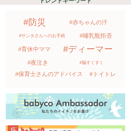
トレンドキーワード
#防災
#赤ちゃんの汗
#哺乳瓶拒否
#サンタさんへのお手紙
#ディーマー
#育休中ママ
#夜泣き
#脳すくすく
#保育士さんのアドバイス
#トイトレ