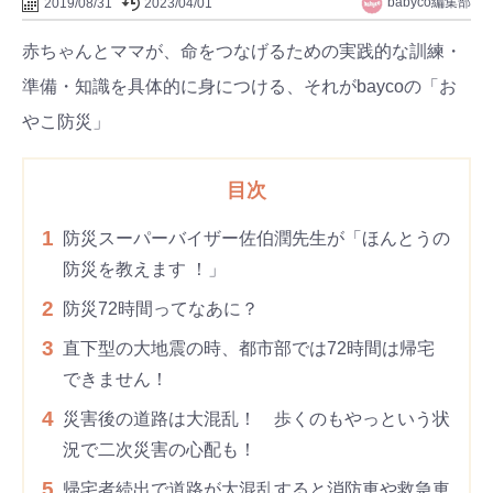
babyco編集部
2019/08/31
2023/04/01
赤ちゃんとママが、命をつなげるための実践的な訓練・
準備・知識を具体的に身につける、それがbaycoの「お
やこ防災」
目次
1
防災スーパーバイザー佐伯潤先生が「ほんとうの
防災を教えます ！」
2
防災72時間ってなあに？
3
直下型の大地震の時、都市部では72時間は帰宅
できません！
4
災害後の道路は大混乱！ 歩くのもやっという状
況で二次災害の心配も！
5
帰宅者続出で道路が大混乱すると消防車や救急車