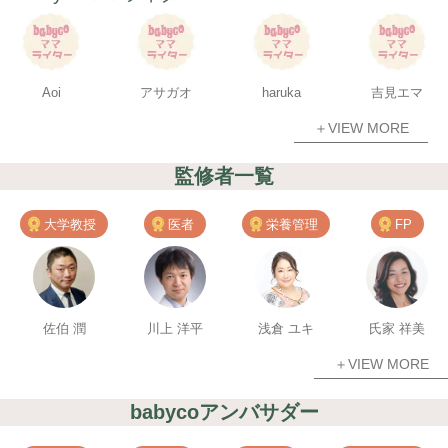
Aoi
アサガオ
haruka
吉見エマ
＋VIEW MORE
監修者一覧
大学教授
医者
栄養管理
FP
佐伯 潤
川上 洋平
浅倉 ユキ
氏家 祥美
＋VIEW MORE
babycoアンバサダー