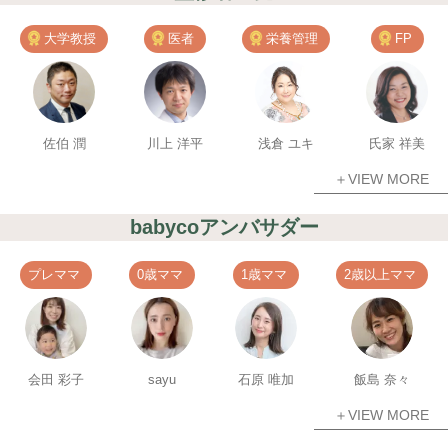
大学教授
医者
栄養管理
FP
佐伯 潤
川上 洋平
浅倉 ユキ
氏家 祥美
＋VIEW MORE
babycoアンバサダー
プレママ
0歳ママ
1歳ママ
2歳以上ママ
会田 彩子
sayu
石原 唯加
飯島 奈々
＋VIEW MORE