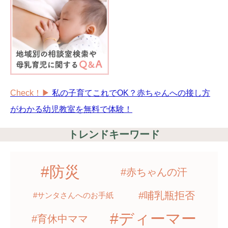
Check！▶︎
私の子育てこれでOK？赤ちゃんへの接し方
がわかる幼児教室を無料で体験！
トレンドキーワード
#防災
#赤ちゃんの汗
#哺乳瓶拒否
#サンタさんへのお手紙
#ディーマー
#育休中ママ