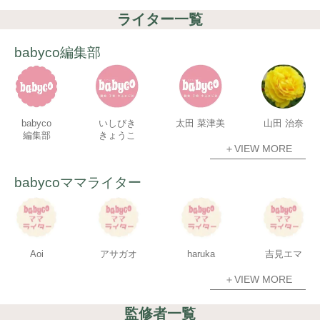
ライター一覧
babyco編集部
babyco
いしびき
太田 菜津美
山田 治奈
編集部
きょうこ
＋VIEW MORE
babycoママライター
Aoi
アサガオ
haruka
吉見エマ
＋VIEW MORE
監修者一覧