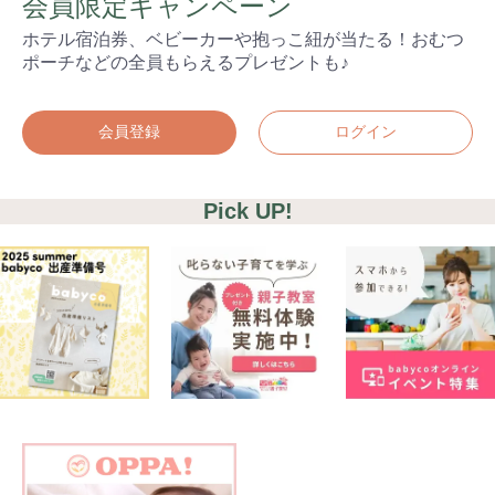
会員限定キャンペーン
検索
プレゼント&
妊娠&出産
子育て
キャンペーン
ホテル宿泊券、ベビーカーや抱っこ紐が当たる！おむつ
#プレゼント
#教育
#0歳
#母乳
ポーチなどの全員もらえるプレゼントも♪
#出産準備
#習いごと
#発達
#離乳食
会員登録
ログイン
学び
暮らし
Pick UP!