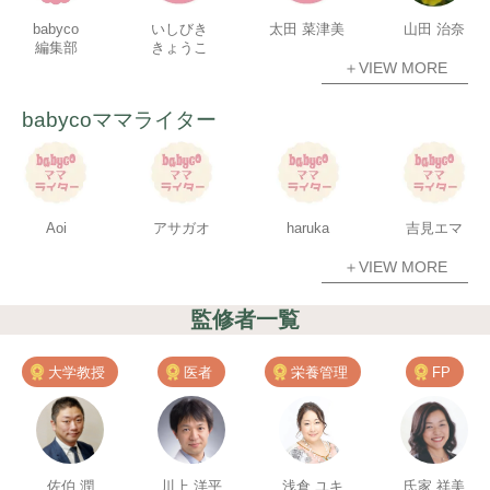
babyco
いしびき
太田 菜津美
山田 治奈
編集部
きょうこ
＋VIEW MORE
babycoママライター
Aoi
アサガオ
haruka
吉見エマ
＋VIEW MORE
監修者一覧
大学教授
医者
栄養管理
FP
佐伯 潤
川上 洋平
浅倉 ユキ
氏家 祥美