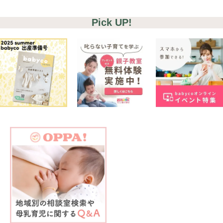
#出産準備
#習いごと
#発達
#離乳食
Pick UP!
学び
暮らし