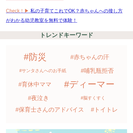
Check！▶︎
私の子育てこれでOK？赤ちゃんへの接し方
がわかる幼児教室を無料で体験！
トレンドキーワード
#防災
#赤ちゃんの汗
#哺乳瓶拒否
#サンタさんへのお手紙
#ディーマー
#育休中ママ
#夜泣き
#脳すくすく
#保育士さんのアドバイス
#トイトレ