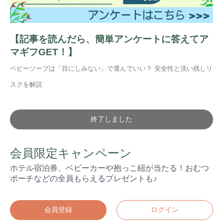
【記事を読んだら、簡単アンケートに答えてア
マギフGET！】
ベビーソープは「目にしみない」で選んでいい？ 安全性と洗い残しリ
スクを解説
終了しました
会員限定キャンペーン
ホテル宿泊券、ベビーカーや抱っこ紐が当たる！おむつ
ポーチなどの全員もらえるプレゼントも♪
検索
プレゼント&
妊娠&出産
子育て
キャンペーン
#プレゼント
#教育
#0歳
#母乳
会員登録
ログイン