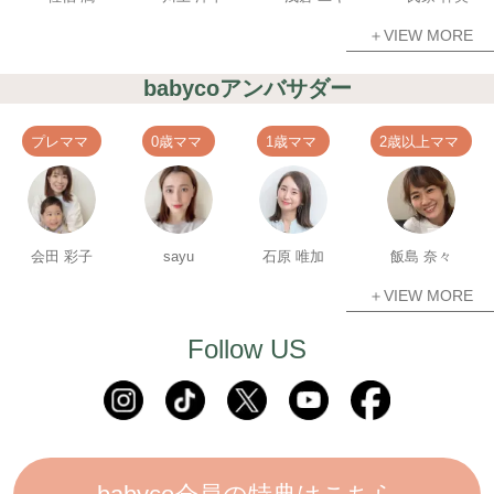
＋VIEW MORE
babycoアンバサダー
プレママ
0歳ママ
1歳ママ
2歳以上ママ
会田 彩子
sayu
石原 唯加
飯島 奈々
＋VIEW MORE
Follow US