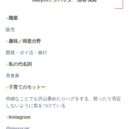
●
職業
販売
●
趣味／得意分野
懸賞・ポイ活・旅行
●
私の代名詞
美食家
●
子育てのモットー
些細なことでも沢山褒めたりハグをする。怒ったり否定
しないように気をつけている
●
Instagram
@missyciel