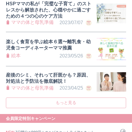
HSPママの私が「完璧な子育て」のスト
レスから解放された、心穏やかに過ごす
ための４つの心のケア方法
ママの体と母乳準備
2023/07/07
楽しく食育を学ぶ絵本６選〜離乳食・幼
児食コーディネーターママ推薦
0歳
1歳
2歳
産後
妊娠後期／８〜10ヵ月
絵本
2023/05/26
プレママ
キャンペーン
生後10〜11ヵ月
パパ
プレゼント
産後のシミ、それって肝斑かも？原因、
対処法と予防法を徹底解説！
ママの体と母乳準備
2023/04/25
もっと見る
会員限定特別キャンペーン