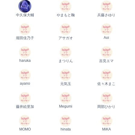
中久保大輔
やまもと鞠
兵藤さゆり
Aoi
堀田佳乃子
アサガオ
haruka
まつりん
吉見エマ
ayano
元気玉
佐々木まこ
Megumi
藤井絵里加
岡部ひかり
MOMO
hinata
MiKA