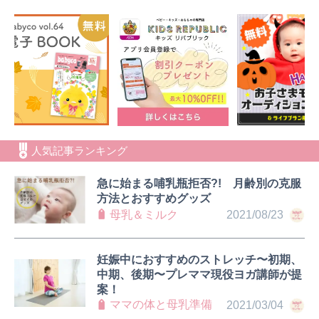
人気記事ランキング
急に始まる哺乳瓶拒否?! 月齢別の克服
方法とおすすめグッズ
母乳＆ミルク
2021/08/23
妊娠中におすすめのストレッチ〜初期、
中期、後期〜プレママ現役ヨガ講師が提
案！
ママの体と母乳準備
2021/03/04