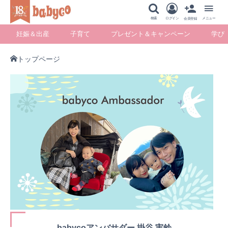
メニュー
検索
ログイン
メニュー
会員登録
妊娠＆出産
子育て
プレゼント＆キャンペーン
学び
トップページ
妊娠＆出産
子育て
プレゼント＆キ
学び
ャンペーン
暮らし
babycoアンバサダー 掛谷 実鈴