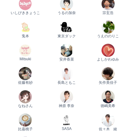
いしびききょうこ
うるの加奈
宗玄浩
兎本
東京ダック
うえののりこ
Mitsuki
安井香菜
よしかわゆみ
佐藤有紗
長島ともこ
矢作美佳子
なねさん
神原 李奈
徳嶋美希
SASA
比嘉桃子
佐々木 綾