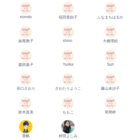
nonoto
稲田亜由子
ふなまちはるか
shino.
妹尾敦子
大橋理絵
Yurika
Suri
森田葉子
谷口さおり
さわたりようこ
藤山未沙子
鈴木直美
ももこ
草間梓
香帆
村田よしみ