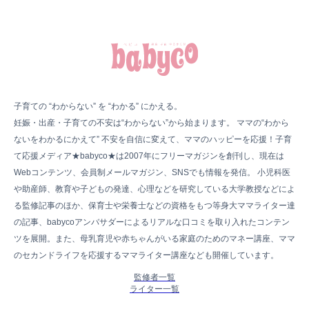
子育ての “わからない” を “わかる” にかえる。
妊娠・出産・子育ての不安は“わからない”から始まります。 ママの“わから
ないをわかるにかえて” 不安を自信に変えて、ママのハッピーを応援！子育
て応援メディア★babyco★は2007年にフリーマガジンを創刊し、現在は
Webコンテンツ、会員制メールマガジン、SNSでも情報を発信。 小児科医
や助産師、教育や子どもの発達、心理などを研究している大学教授などによ
る監修記事のほか、保育士や栄養士などの資格をもつ等身大ママライター達
の記事、babycoアンバサダーによるリアルな口コミを取り入れたコンテン
ツを展開。また、母乳育児や赤ちゃんがいる家庭のためのマネー講座、ママ
のセカンドライフを応援するママライター講座なども開催しています。
監修者一覧
ライター一覧