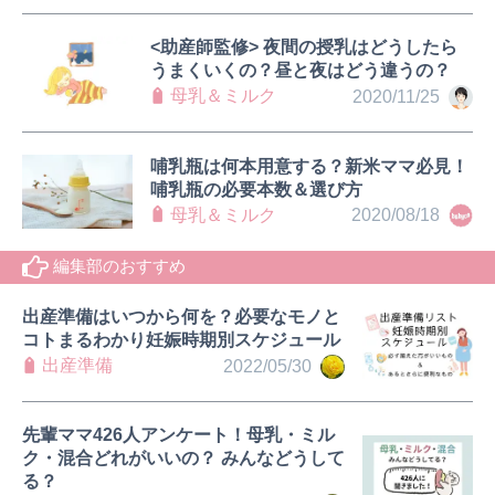
<助産師監修> 夜間の授乳はどうしたら
うまくいくの？昼と夜はどう違うの？
母乳＆ミルク
2020/11/25
哺乳瓶は何本用意する？新米ママ必見！
哺乳瓶の必要本数＆選び方
母乳＆ミルク
2020/08/18
編集部のおすすめ
出産準備はいつから何を？必要なモノと
コトまるわかり妊娠時期別スケジュール
出産準備
2022/05/30
先輩ママ426人アンケート！母乳・ミル
ク・混合どれがいいの？ みんなどうして
る？