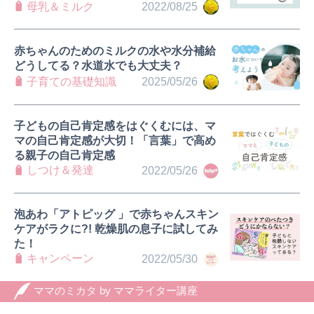
母乳＆ミルク
2022/08/25
赤ちゃんのためのミルクの水や水分補給
どうしてる？水道水でも大丈夫？
子育ての基礎知識
2025/05/26
子どもの自己肯定感をはぐくむには、マ
マの自己肯定感が大切！「言葉」で高め
る親子の自己肯定感
しつけ＆発達
2022/05/26
泡あわ「アトピッグ 」で赤ちゃんスキン
ケアがラクに?! 乾燥肌の息子に試してみ
た！
キャンペーン
2022/05/30
ママのミカタ by ママライター講座