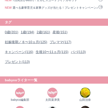
NEW
7日間分が980円！オルビスユートライアルキット
NEW
選べる豪華育児＆家事グッズが当たる！プレゼントキャンペーン♪
タグ
0歳(201)
1歳(194)
2歳(161)
産後(151)
妊娠後期／８〜10ヵ月(125)
プレママ(117)
キャンペーン(116)
生後10〜11ヵ月(115)
パパ(113)
プレゼント(113)
babycoライター一覧
babyco編集部
太田菜津美
山田治奈