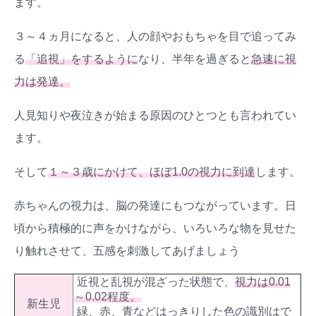
ます。
３～４ヵ月になると、人の顔やおもちゃを目で追ってみ
る
「追視」をするように
なり、半年を過ぎると
急速に視
力は発達。
人見知りや夜泣きが始まる原因のひとつとも言われてい
ます。
そして
１～３歳にかけて、ほぼ1.0の視力に到達
します。
赤ちゃんの視力は、脳の発達にもつながっています。日
頃から積極的に声をかけながら、いろいろな物を見せた
り触れさせて、五感を刺激してあげましょう
近視と乱視が混ざった状態で、
視力は0.01
～0.02程度。
新生児
緑、赤、青などはっきりした色の識別はで