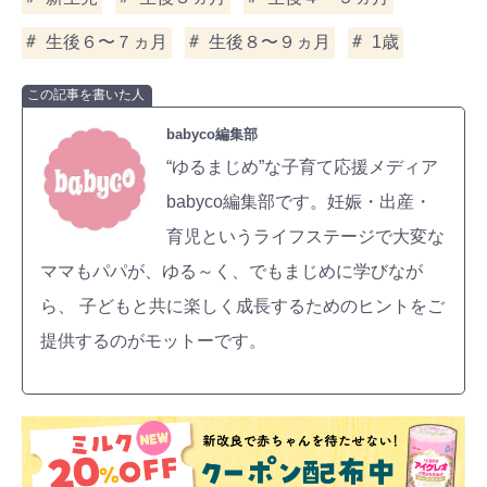
生後６〜７ヵ月
生後８〜９ヵ月
1歳
この記事を書いた人
babyco編集部
“ゆるまじめ”な子育て応援メディア
babyco編集部です。妊娠・出産・
育児というライフステージで大変な
ママもパパが、ゆる～く、でもまじめに学びなが
ら、 子どもと共に楽しく成長するためのヒントをご
提供するのがモットーです。