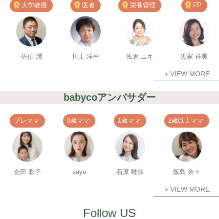
大学教授
医者
栄養管理
FP
佐伯 潤
川上 洋平
浅倉 ユキ
氏家 祥美
＋VIEW MORE
babycoアンバサダー
プレママ
0歳ママ
1歳ママ
2歳以上ママ
会田 彩子
sayu
石原 唯加
飯島 奈々
＋VIEW MORE
Follow US