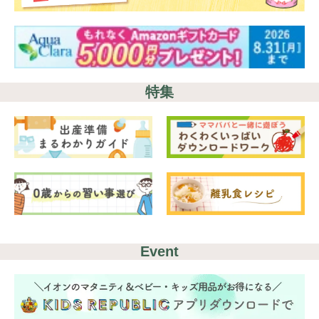
特集
Event
検索
プレゼント&
妊娠&出産
子育て