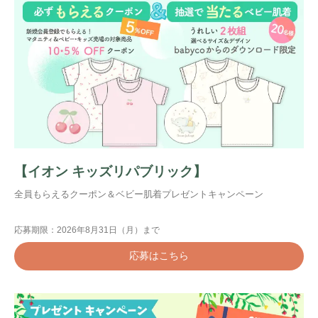
キャンペーン
#プレゼント
#教育
#0歳
#母乳
#出産準備
#習いごと
#発達
#離乳食
学び
暮らし
【イオン キッズリパブリック】
全員もらえるクーポン＆ベビー肌着プレゼントキャンペーン
応募期限：2026年8月31日（月）まで
応募はこちら