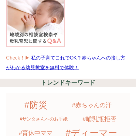
Check！▶︎
私の子育てこれでOK？赤ちゃんへの接し方
がわかる幼児教室を無料で体験！
トレンドキーワード
#防災
#赤ちゃんの汗
#哺乳瓶拒否
#サンタさんへのお手紙
#ディーマー
#育休中ママ