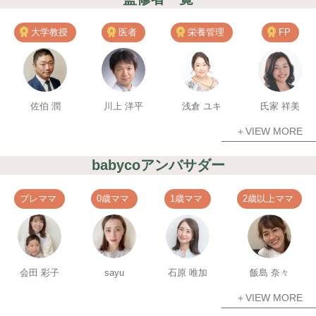
大学教授
医者
栄養管理
FP
佐伯 潤
川上 洋平
浅倉 ユキ
氏家 祥美
＋VIEW MORE
babycoアンバサダー
プレママ
0歳ママ
1歳ママ
2歳以上ママ
会田 彩子
sayu
石原 唯加
飯島 奈々
＋VIEW MORE