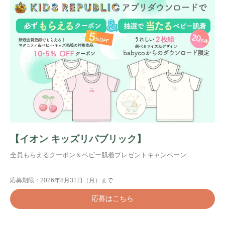
検索
プレゼント&
妊娠&出産
子育て
キャンペーン
#プレゼント
#教育
#0歳
#母乳
【イオン キッズリパブリック】
#出産準備
#習いごと
#発達
全員もらえるクーポン＆ベビー肌着プレゼントキャンペーン
#離乳食
応募期限：2026年8月31日（月）まで
学び
暮らし
応募はこちら