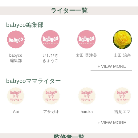
ライター一覧
babyco編集部
babyco
いしびき
太田 菜津美
山田 治奈
編集部
きょうこ
＋VIEW MORE
babycoママライター
Aoi
アサガオ
haruka
吉見エマ
＋VIEW MORE
監修者一覧