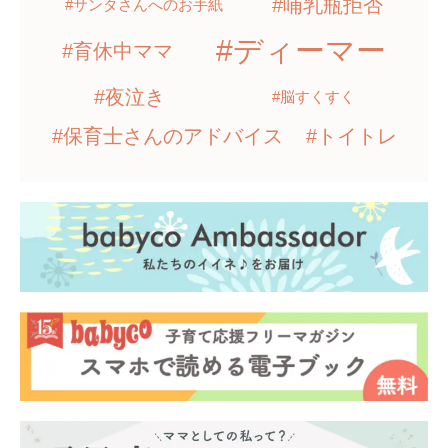
#哺乳瓶拒否
#サンタさんへのお手紙
#ディーマー
#育休中ママ
#夜泣き
#脳すくすく
#保育士さんのアドバイス
#トイトレ