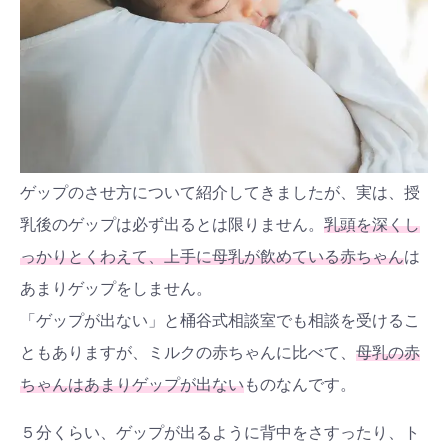
ゲップのさせ方について紹介してきましたが、実は、授
乳後のゲップは必ず出るとは限りません。
乳頭を深くし
っかりとくわえて、上手に母乳が飲めている赤ちゃん
は
あまりゲップをしません。
「ゲップが出ない」と桶谷式相談室でも相談を受けるこ
ともありますが、ミルクの赤ちゃんに比べて、
母乳の赤
ちゃんはあまりゲップが出ない
ものなんです。
検索
プレゼント&
妊娠&出産
子育て
キャンペーン
５分くらい、ゲップが出るように背中をさすったり、ト
#プレゼント
#教育
#0歳
#母乳