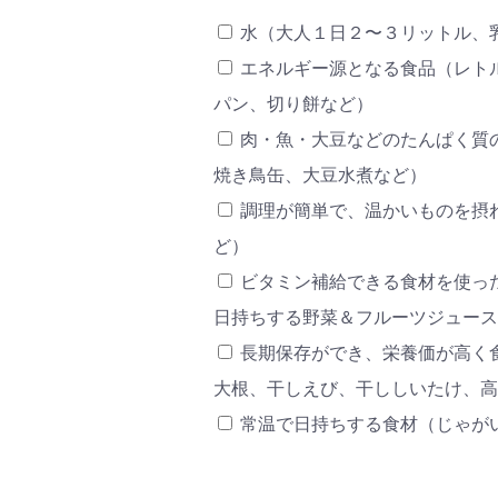
水（大人１日２〜３リットル、
エネルギー源となる食品（レト
パン、切り餅など）
肉・魚・大豆などのたんぱく質
焼き鳥缶、大豆水煮など）
調理が簡単で、温かいものを摂
ど）
ビタミン補給できる食材を使っ
日持ちする野菜＆フルーツジュース
長期保存ができ、栄養価が高く
大根、干しえび、干ししいたけ、高
常温で日持ちする食材（じゃが