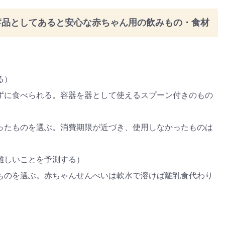
ゼント
#教育
#0歳
#母乳
#出産準備
#習いごと
#発
プレゼント&
妊娠&出産
子育て
学び
暮らし
キャンペーン
食
蓄品としてあると安心な赤ちゃん用の飲みもの・食材
る）
ずに食べられる。容器を器として使えるスプーン付きのもの
ったものを選ぶ。消費期限が近づき、使用しなかったものは
難しいことを予測する）
ものを選ぶ。赤ちゃんせんべいは軟水で溶けば離乳食代わり