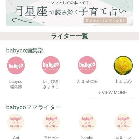
ライター一覧
babyco編集部
babyco
いしびき
太田 菜津美
山田 治奈
編集部
きょうこ
＋VIEW MORE
babycoママライター
Aoi
アサガオ
haruka
吉見エマ