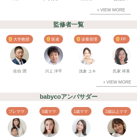
＋VIEW MORE
監修者一覧
大学教授
医者
栄養管理
FP
佐伯 潤
川上 洋平
浅倉 ユキ
氏家 祥美
＋VIEW MORE
babycoアンバサダー
プレママ
0歳ママ
1歳ママ
2歳以上ママ