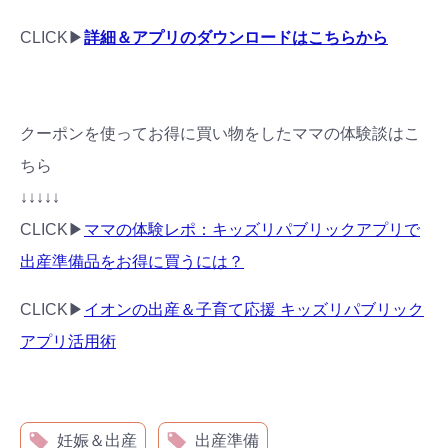
CLICK▶︎
詳細＆アプリのダウンロードはこちらから
検索
プレゼント&
妊娠&出産
子育て
キャンペーン
#プレゼント
#教育
#0歳
#母乳
#出産準備
#習いごと
#発達
クーポンを使ってお得に買い物をしたママの体験談はこ
#離乳食
ちら
学び
暮らし
↓↓↓↓↓
CLICK▶︎
ママの体験レポ：キッズリパブリックアプリで
出産準備品をお得に買うには？
CLICK▶︎
イオンの出産＆子育て応援 キッズリパブリック
アプリ活用術
妊娠＆出産
出産準備