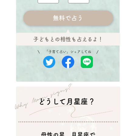
子どもとの相性も占えるよ！
「子育て占い」シェアしてね
どうして月星座？
母性の星、月星座で