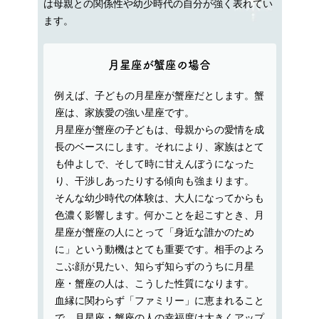
は母親との関係性や幼少時代の自分が強く表れてい
ます。
月星座が蟹座の場合
例えば、子どもの月星座が蟹座だとします。蟹
座は、家族愛の強い星座です。
月星座が蟹座の子どもは、母親からの愛情を成
長のベースにします。それにより、家族はとて
も仲よしで、そして時に甘えんぼうになった
り、干渉しあったりする傾向も強まります。
そんな幼少時代の体験は、大人になってからも
色濃く影響します。何かことを起こすとき、月
星座が蟹座の人にとって「身近な誰かのため
に」という動機はとても重要です。相手のよろ
こぶ顔が見たい、知らず知らずのうちに月星
座・蟹座の人は、こうした性質になります。
血縁に関わらず「ファミリー」に恵まれること
で、月星座・蟹座の人の幸福度は大きくアップ