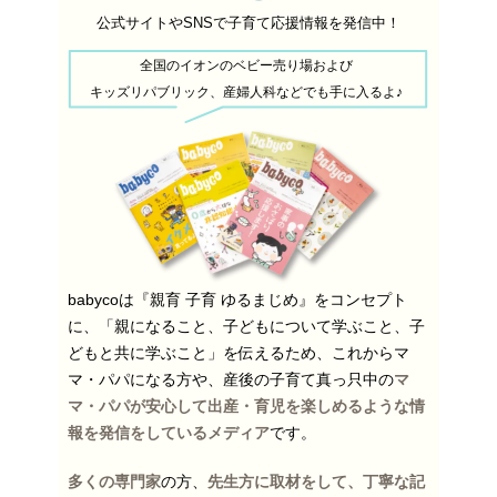
公式サイトやSNSで子育て応援情報を発信中！
全国のイオンのベビー売り場および
キッズリパブリック、産婦人科などでも手に入るよ♪
babycoは『親育 子育 ゆるまじめ』をコンセプト
に、「親になること、子どもについて学ぶこと、子
どもと共に学ぶこと」を伝えるため、これからマ
マ・パパになる方や、産後の子育て真っ只中の
マ
マ・パパが安心して出産・育児を楽しめるような情
報を発信をしているメディア
です。
多くの専門家
の方、
先生方に取材をして、丁寧な記