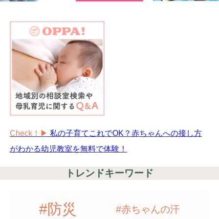
Check！▶︎
私の子育てこれでOK？赤ちゃんへの接し方
がわかる幼児教室を無料で体験！
トレンドキーワード
#防災
#赤ちゃんの汗