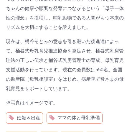
ちゃんの健康や順調な発育につながるという「母子一体
性の理念」を提唱し、哺乳動物である人間がもつ本来の
リズムを大切にすることを訴えました。
現在は、桶谷そとみの意志を引き継いだ後進達によっ
て、桶谷式母乳育児推進協会を発足させ、桶谷式乳房管
理法の正しい伝承と桶谷式乳房管理士の育成、母乳育児
支援活動を行っています。現在の会員数は550名。全国
の助産院（母乳相談室）をはじめ、病産院で皆さまの母
乳育児をサポートしています。
※写真はイメージです。
妊娠＆出産
ママの体と母乳準備