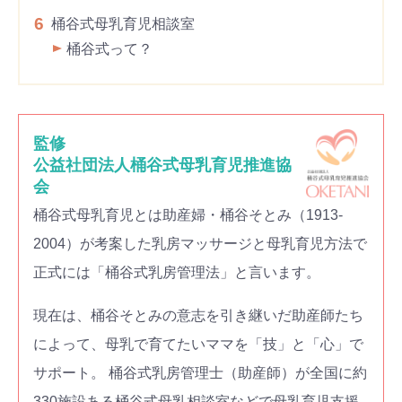
6
桶谷式母乳育児相談室
桶谷式って？
監修
公益社団法人桶谷式母乳育児推進協
会
桶谷式母乳育児とは助産婦・桶谷そとみ（1913-
2004）が考案した乳房マッサージと母乳育児方法で
正式には「桶谷式乳房管理法」と言います。
現在は、桶谷そとみの意志を引き継いだ助産師たち
によって、母乳で育てたいママを「技」と「心」で
サポート。 桶谷式乳房管理士（助産師）が全国に約
330施設ある桶谷式母乳相談室などで母乳育児支援