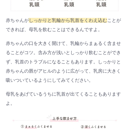
赤ちゃんが
しっかりと乳輪から乳首をくわえ込む
ことが
できれば、母乳を飲むことはできるんですよ。
赤ちゃんの口を大きく開けて、乳輪からまぁるく含ませ
ることがコツ。含み方が浅いとしっかり飲むことができ
ず、乳首のトラブルになることもあります。しっかりと
赤ちゃんの唇がアヒルのように広がって、乳房に大きく
吸いついているようにしてみてください。
母乳をあげているうちに乳首が出てくることもあります
よ。