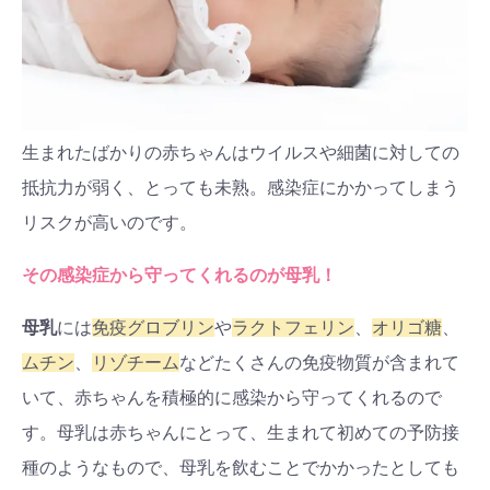
生まれたばかりの赤ちゃんはウイルスや細菌に対しての
抵抗力が弱く、とっても未熟。感染症にかかってしまう
リスクが高いのです。
その感染症から守ってくれるのが母乳！
母乳
には
免疫グロブリン
や
ラクトフェリン
、
オリゴ糖
、
ムチン
、
リゾチーム
などたくさんの免疫物質が含まれて
いて、赤ちゃんを積極的に感染から守ってくれるので
す。母乳は赤ちゃんにとって、生まれて初めての予防接
種のようなもので、母乳を飲むことでかかったとしても