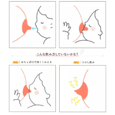
検索
プレゼント&
妊娠&出産
子育て
キャンペーン
#プレゼント
#教育
#0歳
#母乳