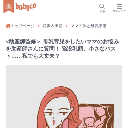
カテゴリー
検索
トップページ
妊娠＆出産
ママの体と母乳準備
<助産師監修＞ 母乳育児をしたいママのお悩み
を助産師さんに質問！ 陥没乳頭、小さなバス
ト……私でも大丈夫？