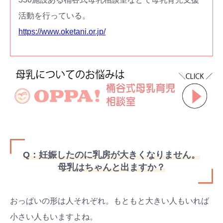
活動を行っている。
https://www.oketani.or.jp/
Q：妊娠したのに乳房が大きくなりません。
母乳はちゃんと出ますか？
おっぱいの形は人それぞれ。もともと大きい人もいれば
小さい人もいますよね。