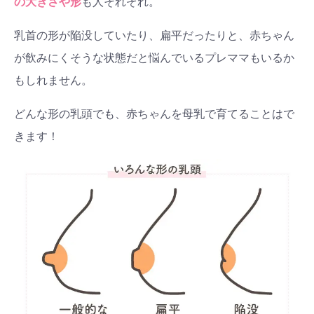
の大きさや形
も人それぞれ。
乳首の形が陥没していたり、扁平だったりと、赤ちゃん
が飲みにくそうな状態だと悩んでいるプレママもいるか
もしれません。
どんな形の乳頭でも、赤ちゃんを母乳で育てることはで
きます！