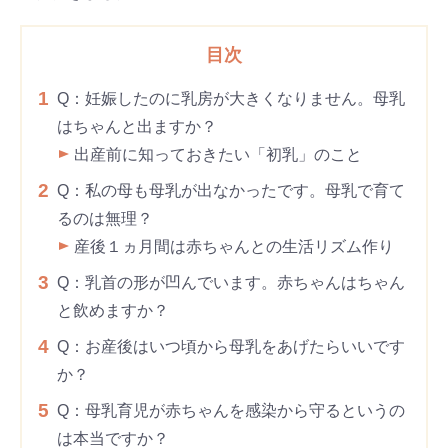
目次
1
Q：妊娠したのに乳房が大きくなりません。母乳
はちゃんと出ますか？
出産前に知っておきたい「初乳」のこと
2
Q：私の母も母乳が出なかったです。母乳で育て
るのは無理？
産後１ヵ月間は赤ちゃんとの生活リズム作り
3
Q：乳首の形が凹んでいます。赤ちゃんはちゃん
と飲めますか？
4
Q：お産後はいつ頃から母乳をあげたらいいです
か？
5
Q：母乳育児が赤ちゃんを感染から守るというの
は本当ですか？