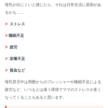
母乳が出にくいと感じたら、それは日常生活に原因があ
るかも……
▶︎
ストレス
▶︎
睡眠不足
▶︎
疲労
▶︎
栄養不足
▶︎
貧血など
母乳育児中は周囲からのプレッシャーや睡眠不足による
疲労など、いつもとは違う環境でママのストレスが多く
なってくることもあると思います。