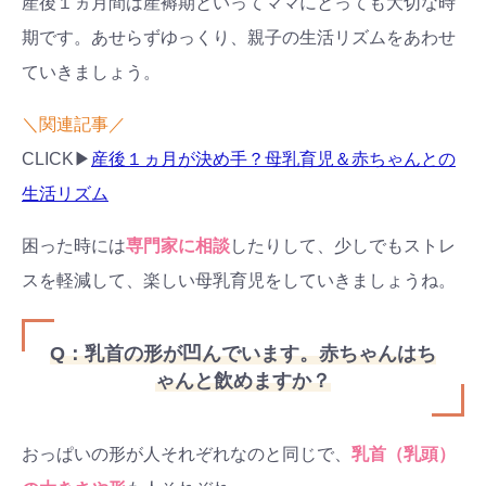
産後１ヵ月間は産褥期といってママにとっても大切な時
期です。あせらずゆっくり、親子の生活リズムをあわせ
ていきましょう。
＼関連記事／
CLICK▶︎
産後１ヵ月が決め手？母乳育児＆赤ちゃんとの
生活リズム
困った時には
専門家に相談
したりして、少しでもストレ
スを軽減して、楽しい母乳育児をしていきましょうね。
Q：乳首の形が凹んでいます。赤ちゃんはち
ゃんと飲めますか？
おっぱいの形が人それぞれなのと同じで、
乳首（乳頭）