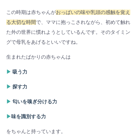
この時期は赤ちゃんが
おっぱいの味や乳頭の感触を覚え
る大切な時間
で、ママに抱っこされながら、初めて触れ
た外の世界に慣れようとしているんです。そのタイミン
グで母乳をあげるといいですね。
生まれたばかりの赤ちゃんは
▶︎
吸う力
▶︎
探す力
▶︎
匂いを嗅ぎ分ける力
▶︎
味を識別する力
をちゃんと持っています。