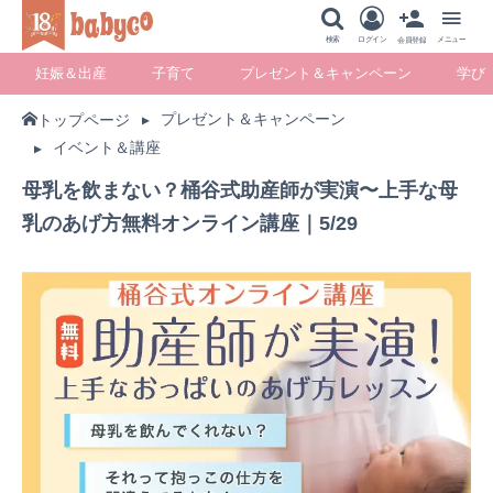
メニュー
検索
ログイン
メニュー
会員登録
妊娠＆出産
子育て
プレゼント＆キャンペーン
学び
プレゼント＆キャンペーン
トップページ
イベント＆講座
妊娠＆出産
子育て
プレゼント＆キ
学び
ャンペーン
母乳を飲まない？桶谷式助産師が実演〜上手な母
乳のあげ方無料オンライン講座｜5/29
暮らし