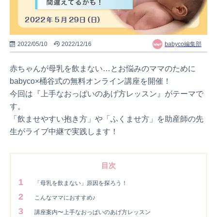
2022/05/10
2022/12/16
babyco編集部
赤ちゃんが母乳を飲まない…とお悩みのママのために
babyco×桶谷式の無料オンライン講座を開催！
今回は『上手なおっぱいのあげ方レッスン』がテーマで
す。
「飲ませやすい抱き方」や「ふくませ方」を助産師の先
生がライブ中継で実践します！
目次
1
「母乳を飲まない」原因を探ろう！
2
こんなママにおすすめ♪
3
講座案内〜上手なおっぱいのあげ方レッスン