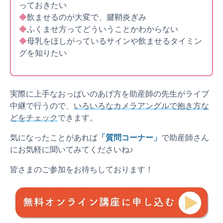
っておきたい
◆
飲ませるのが大変で、腱鞘炎ぎみ
◆
ふくませ方ってどういうことかわからない
◆
母乳をほしがっているサインや飲ませるタイミン
グを知りたい
実際に上手なおっぱいのあげ方を助産師の先生がライブ
中継で行うので、
いろいろなカメラアングルで抱き方な
どをチェック
できます。
気になったことがあれば
「質問コーナー」
で助産師さん
にお気軽に聞いてみてくださいね♪
皆さまのご参加をお待ちしております！