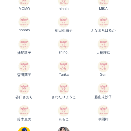
MOMO
hinata
MiKA
nonoto
稲田亜由子
ふなまちはるか
shino.
妹尾敦子
大橋理絵
Yurika
Suri
森田葉子
谷口さおり
さわたりようこ
藤山未沙子
鈴木直美
ももこ
草間梓