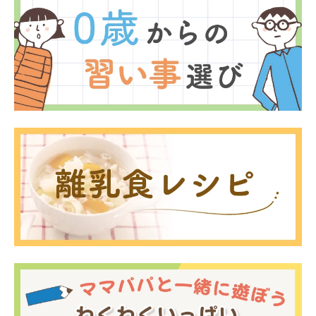
0歳
1歳
2歳
産後
妊娠後期／８〜10ヵ月
プレママ
キャンペーン
生後10〜11ヵ月
パパ
プレゼント