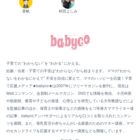
香帆
村田よしみ
子育ての “わからない” を “わかる” にかえる。
妊娠・出産・子育ての不安は“わからない”から始まります。 ママの“わから
ないをわかるにかえて” 不安を自信に変えて、ママのハッピーを応援！子育
て応援メディア★babyco★は2007年にフリーマガジンを創刊し、現在は
Webコンテンツ、会員制メールマガジン、SNSでも情報を発信。 小児科医
や助産師、教育や子どもの発達、心理などを研究している大学教授などによ
る監修記事のほか、保育士や栄養士などの資格をもつ等身大ママライター達
の記事、babycoアンバサダーによるリアルな口コミを取り入れたコンテン
ツを展開。また、母乳育児や赤ちゃんがいる家庭のためのマネー講座、ママ
のセカンドライフを応援するママライター講座なども開催しています。