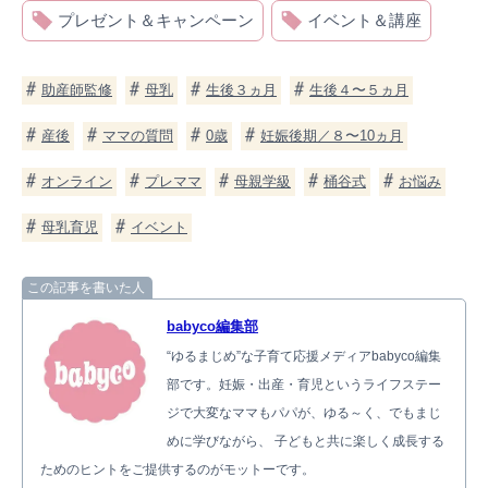
プレゼント＆キャンペーン
イベント＆講座
助産師監修
母乳
生後３ヵ月
生後４〜５ヵ月
産後
ママの質問
0歳
妊娠後期／８〜10ヵ月
オンライン
プレママ
母親学級
桶谷式
お悩み
母乳育児
イベント
この記事を書いた人
babyco編集部
“ゆるまじめ”な子育て応援メディアbabyco編集
部です。妊娠・出産・育児というライフステー
ジで大変なママもパパが、ゆる～く、でもまじ
めに学びながら、 子どもと共に楽しく成長する
ためのヒントをご提供するのがモットーです。