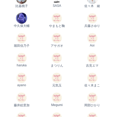
SASA
比嘉桃子
佐々木 綾
中久保大輔
やまもと鞠
兵藤さゆり
Aoi
堀田佳乃子
アサガオ
haruka
まつりん
吉見エマ
ayano
元気玉
佐々木まこ
Megumi
藤井絵里加
岡部ひかり