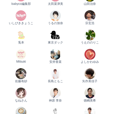
babyco編集部
太田菜津美
山田治奈
いしびききょうこ
うるの加奈
宗玄浩
兎本
東京ダック
うえののりこ
Mitsuki
安井香菜
よしかわゆみ
佐藤有紗
長島ともこ
矢作美佳子
なねさん
神原 李奈
徳嶋美希