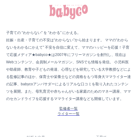
子育ての “わからない” を “わかる” にかえる。
妊娠・出産・子育ての不安は“わからない”から始まります。 ママの“わから
ないをわかるにかえて” 不安を自信に変えて、ママのハッピーを応援！子育
て応援メディア★babyco★は2007年にフリーマガジンを創刊し、現在は
Webコンテンツ、会員制メールマガジン、SNSでも情報を発信。 小児科医
や助産師、教育や子どもの発達、心理などを研究している大学教授などによ
る監修記事のほか、保育士や栄養士などの資格をもつ等身大ママライター達
の記事、babycoアンバサダーによるリアルな口コミを取り入れたコンテン
ツを展開。また、母乳育児や赤ちゃんがいる家庭のためのマネー講座、ママ
のセカンドライフを応援するママライター講座なども開催しています。
監修者一覧
ライター一覧