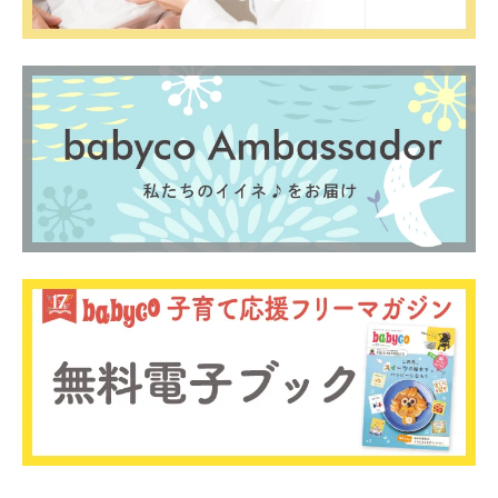
0歳
1歳
2歳
産後
妊娠後期／８〜10ヵ月
プレママ
キャンペーン
生後10〜11ヵ月
パパ
プレゼント