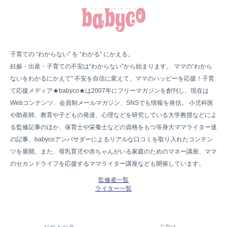
子育ての “わからない” を “わかる” にかえる。
妊娠・出産・子育ての不安は“わからない”から始まります。 ママの“わから
ないをわかるにかえて” 不安を自信に変えて、ママのハッピーを応援！子育
て応援メディア★babyco★は2007年にフリーマガジンを創刊し、現在は
Webコンテンツ、会員制メールマガジン、SNSでも情報を発信。 小児科医
や助産師、教育や子どもの発達、心理などを研究している大学教授などによ
る監修記事のほか、保育士や栄養士などの資格をもつ等身大ママライター達
の記事、babycoアンバサダーによるリアルな口コミを取り入れたコンテン
ツを展開。また、母乳育児や赤ちゃんがいる家庭のためのマネー講座、ママ
のセカンドライフを応援するママライター講座なども開催しています。
監修者一覧
ライター一覧