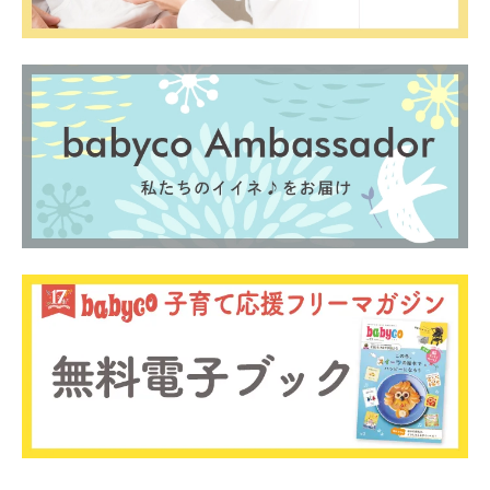
0歳
1歳
2歳
産後
妊娠後期／８〜10ヵ月
プレママ
キャンペーン
生後10〜11ヵ月
パパ
プレゼント