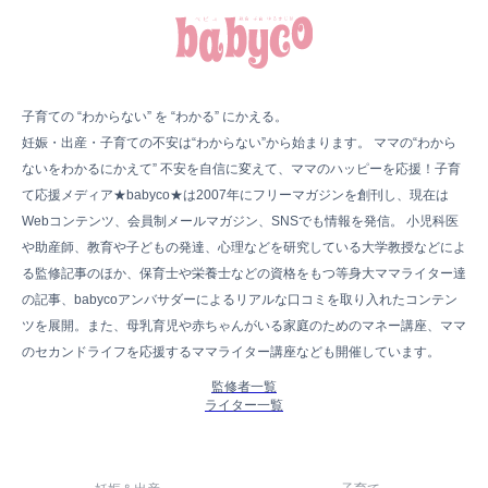
子育ての “わからない” を “わかる” にかえる。
妊娠・出産・子育ての不安は“わからない”から始まります。 ママの“わから
ないをわかるにかえて” 不安を自信に変えて、ママのハッピーを応援！子育
て応援メディア★babyco★は2007年にフリーマガジンを創刊し、現在は
Webコンテンツ、会員制メールマガジン、SNSでも情報を発信。 小児科医
や助産師、教育や子どもの発達、心理などを研究している大学教授などによ
る監修記事のほか、保育士や栄養士などの資格をもつ等身大ママライター達
の記事、babycoアンバサダーによるリアルな口コミを取り入れたコンテン
ツを展開。また、母乳育児や赤ちゃんがいる家庭のためのマネー講座、ママ
のセカンドライフを応援するママライター講座なども開催しています。
監修者一覧
ライター一覧