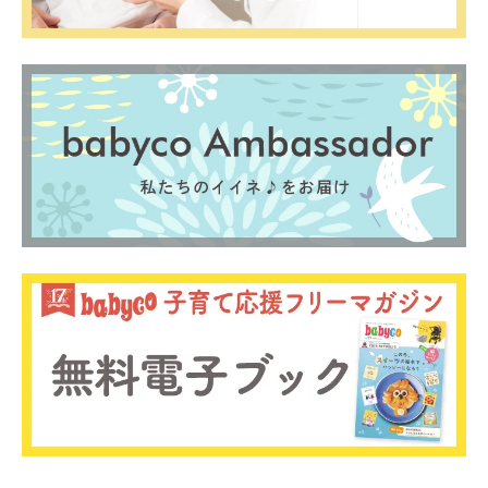
0歳
1歳
2歳
産後
妊娠後期／８〜10ヵ月
プレママ
キャンペーン
生後10〜11ヵ月
パパ
プレゼント