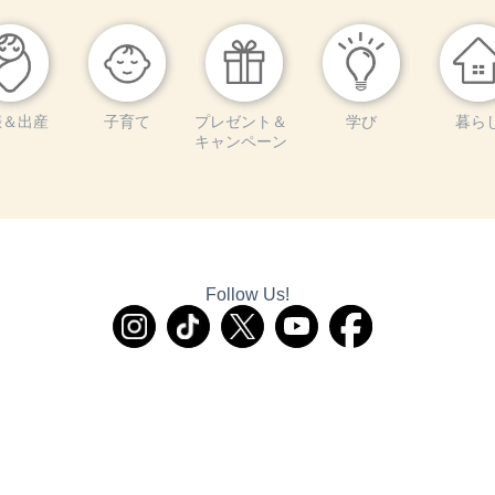
娠＆出産
子育て
プレゼント＆
学び
暮ら
キャンペーン
Follow Us!