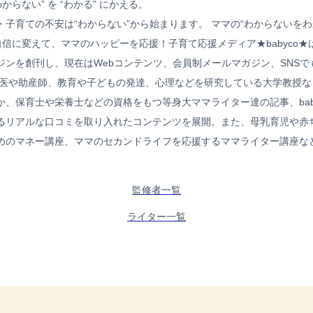
わからない” を “わかる” にかえる。
・子育ての不安は“わからない”から始まります。 ママの“わからないを
自信に変えて、ママのハッピーを応援！子育て応援メディア★babyco★は
ジンを創刊し、現在はWebコンテンツ、会員制メールマガジン、SNSで
科医や助産師、教育や子どもの発達、心理などを研究している大学教授な
か、保育士や栄養士などの資格をもつ等身大ママライター達の記事、bab
るリアルな口コミを取り入れたコンテンツを展開。また、母乳育児や赤
めのマネー講座、ママのセカンドライフを応援するママライター講座な
監修者一覧
ライター一覧