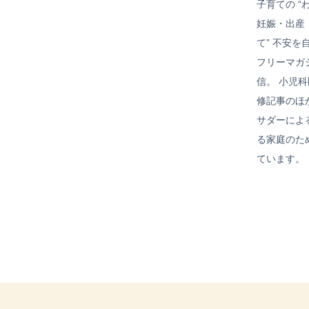
子育ての “
妊娠・出産
て” 不安を
フリーマガ
信。 小児
修記事のほ
サダーによ
る家庭のた
ています。