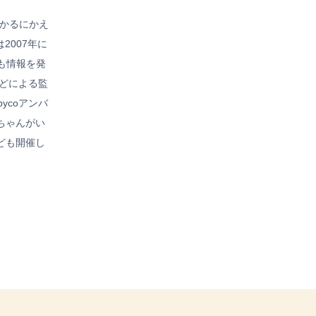
わかるにかえ
2007年に
も情報を発
どによる監
ycoアンバ
ちゃんがい
ども開催し