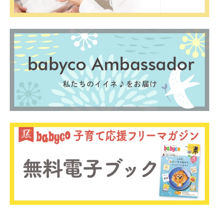
0歳
1歳
2歳
産後
妊娠後期／８〜10ヵ月
プレママ
キャンペーン
生後10〜11ヵ月
パパ
プレゼント