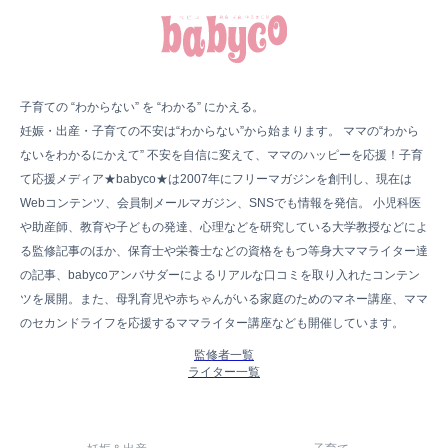
子育ての “わからない” を “わかる” にかえる。
妊娠・出産・子育ての不安は“わからない”から始まります。 ママの“わから
ないをわかるにかえて” 不安を自信に変えて、ママのハッピーを応援！子育
て応援メディア★babyco★は2007年にフリーマガジンを創刊し、現在は
Webコンテンツ、会員制メールマガジン、SNSでも情報を発信。 小児科医
や助産師、教育や子どもの発達、心理などを研究している大学教授などによ
る監修記事のほか、保育士や栄養士などの資格をもつ等身大ママライター達
の記事、babycoアンバサダーによるリアルな口コミを取り入れたコンテン
ツを展開。また、母乳育児や赤ちゃんがいる家庭のためのマネー講座、ママ
のセカンドライフを応援するママライター講座なども開催しています。
監修者一覧
ライター一覧