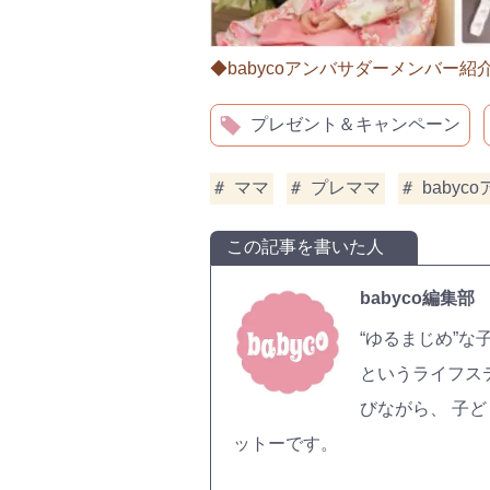
◆babycoアンバサダーメンバー紹
プレゼント＆キャンペーン
ママ
プレママ
babyc
この記事を書いた人
babyco編集部
“ゆるまじめ”な
というライフス
びながら、 子
ットーです。