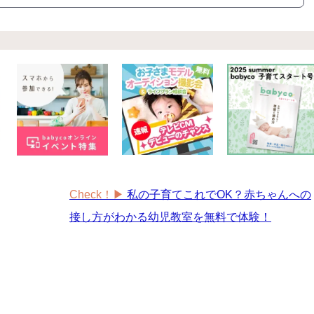
ゼント
#教育
#0歳
#母乳
#出産準備
#習いごと
#発
プレゼント&
妊娠&出産
子育て
学び
暮らし
キャンペーン
食
Check！▶︎
私の子育てこれでOK？赤ちゃんへの
接し方がわかる幼児教室を無料で体験！