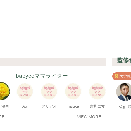
監修
babycoママライター
大学教
 治奈
Aoi
アサガオ
haruka
吉見エマ
佐伯 
RE
＋VIEW MORE