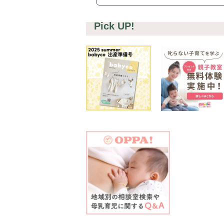
#プレ
#離乳
Pick UP!