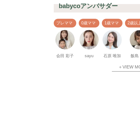
babycoアンバサダー
プレママ
0歳ママ
1歳ママ
2歳以
会田 彩子
sayu
石原 唯加
飯島
＋VIEW M