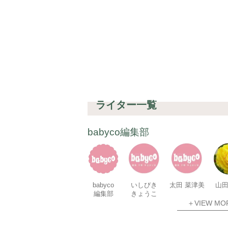
ライター一覧
babyco編集部
babyco
いしびき
太田 菜津美
山田
編集部
きょうこ
＋VIEW MO