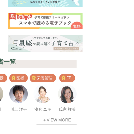
者一覧
授
医者
栄養管理
FP
潤
川上 洋平
浅倉 ユキ
氏家 祥美
＋VIEW MORE