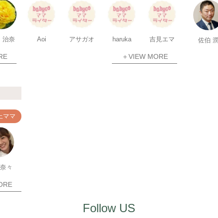
 治奈
Aoi
アサガオ
haruka
吉見エマ
佐伯 
RE
＋VIEW MORE
上ママ
 奈々
ORE
Follow US