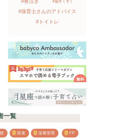
#夜泣き
#脳すくすく
#保育士さんのアドバイス
#トイトレ
者一覧
授
医者
栄養管理
FP