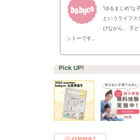
#プレ
“ゆるまじめ”な
#離乳
というライフス
びながら、 子
ットーです。
Pick UP!