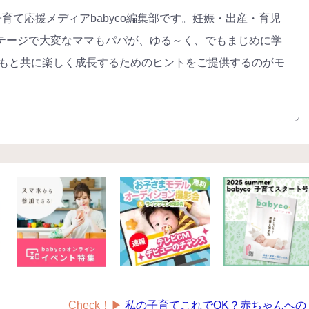
ゼント
#教育
#0歳
#母乳
#出産準備
#習いごと
#発
プレゼント&
妊娠&出産
子育て
学び
暮らし
子育て応援メディアbabyco編集部です。妊娠・出産・育児
キャンペーン
食
テージで大変なママもパパが、ゆる～く、でもまじめに学
どもと共に楽しく成長するためのヒントをご提供するのがモ
Check！▶︎
私の子育てこれでOK？赤ちゃんへの