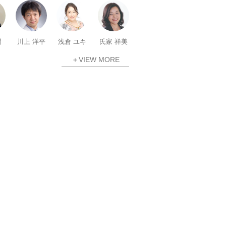
潤
川上 洋平
浅倉 ユキ
氏家 祥美
＋VIEW MORE