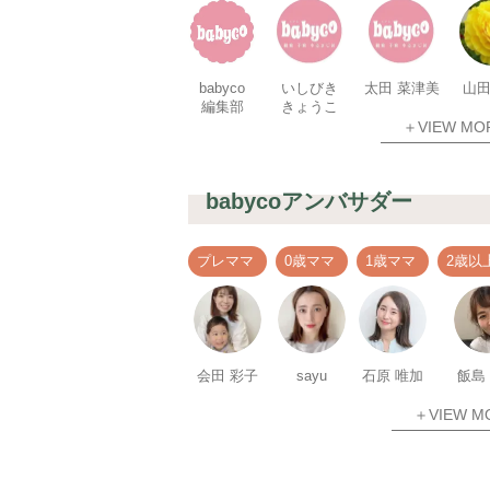
babyco
いしびき
太田 菜津美
山田
編集部
きょうこ
＋VIEW MO
babycoアンバサダー
プレママ
0歳ママ
1歳ママ
2歳以
会田 彩子
sayu
石原 唯加
飯島
＋VIEW M