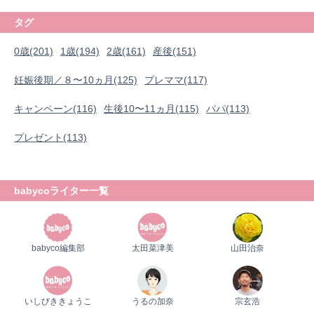
タグ
0歳(201)
1歳(194)
2歳(161)
産後(151)
妊娠後期／８〜10ヵ月(125)
プレママ(117)
キャンペーン(116)
生後10〜11ヵ月(115)
パパ(113)
プレゼント(113)
babycoライター一覧
babyco編集部
太田菜津美
山田治奈
いしびききょうこ
うるの加奈
宗玄浩