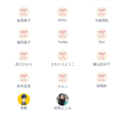
shino.
妹尾敦子
大橋理絵
Yurika
Suri
森田葉子
谷口さおり
さわたりようこ
藤山未沙子
鈴木直美
ももこ
草間梓
香帆
村田よしみ