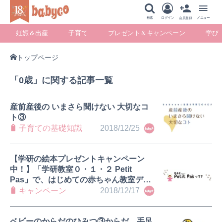
メニュー
検索
ログイン
メニュー
会員登録
妊娠＆出産
子育て
プレゼント＆キャンペーン
学び
トップページ
妊娠＆出産
子育て
プレゼント＆キ
学び
「0歳」に関する記事一覧
ャンペーン
産前産後の いまさら聞けない 大切なコ
ト③
子育ての基礎知識
2018/12/25
暮らし
【学研の絵本プレゼントキャンペーン
中！】「学研教室０・１・２ Petit
Pas」で、はじめての赤ちゃん教室デビ
ュー♪
キャンペーン
2018/12/17
ベビーのからだのひみつ③からだ、手足