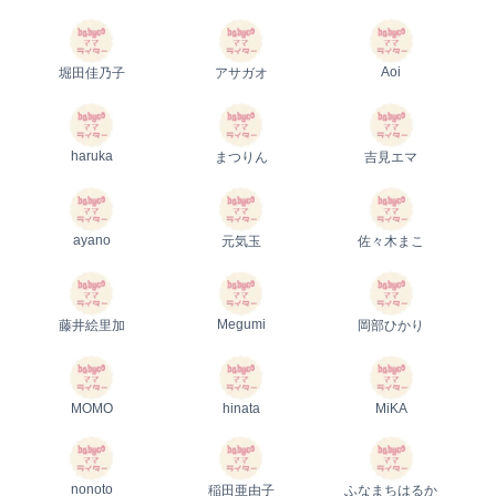
Aoi
堀田佳乃子
アサガオ
haruka
まつりん
吉見エマ
ayano
元気玉
佐々木まこ
Megumi
藤井絵里加
岡部ひかり
MOMO
hinata
MiKA
nonoto
稲田亜由子
ふなまちはるか