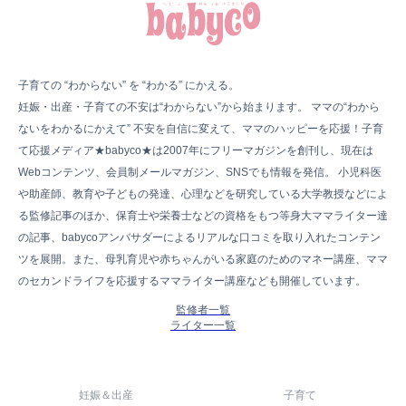
子育ての “わからない” を “わかる” にかえる。
妊娠・出産・子育ての不安は“わからない”から始まります。 ママの“わから
ないをわかるにかえて” 不安を自信に変えて、ママのハッピーを応援！子育
て応援メディア★babyco★は2007年にフリーマガジンを創刊し、現在は
Webコンテンツ、会員制メールマガジン、SNSでも情報を発信。 小児科医
や助産師、教育や子どもの発達、心理などを研究している大学教授などによ
る監修記事のほか、保育士や栄養士などの資格をもつ等身大ママライター達
の記事、babycoアンバサダーによるリアルな口コミを取り入れたコンテン
ツを展開。また、母乳育児や赤ちゃんがいる家庭のためのマネー講座、ママ
のセカンドライフを応援するママライター講座なども開催しています。
監修者一覧
ライター一覧
妊娠＆出産
子育て