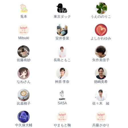
兎本
東京ダック
うえののりこ
Mitsuki
安井香菜
よしかわゆみ
0歳
1歳
2歳
産後
妊娠後期／８〜10ヵ月
プレママ
キャンペーン
生後10〜11ヵ月
パパ
プレゼント
佐藤有紗
長島ともこ
矢作美佳子
なねさん
神原 李奈
徳嶋美希
SASA
比嘉桃子
佐々木 綾
中久保大輔
やまもと鞠
兵藤さゆり