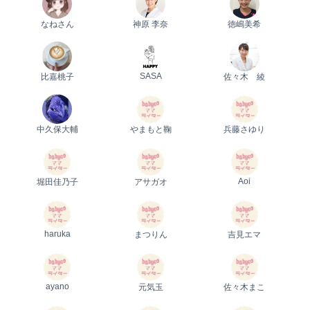
なねさん
神原 李奈
徳嶋美希
SASA
比嘉桃子
佐々木 綾
中久保大輔
やまもと鞠
兵藤さゆり
Aoi
堀田佳乃子
アサガオ
haruka
まつりん
吉見エマ
ayano
元気玉
佐々木まこ