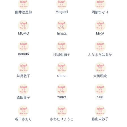
Megumi
藤井絵里加
岡部ひかり
MOMO
hinata
MiKA
nonoto
稲田亜由子
ふなまちはるか
shino.
妹尾敦子
大橋理絵
Yurika
Suri
森田葉子
谷口さおり
さわたりようこ
藤山未沙子