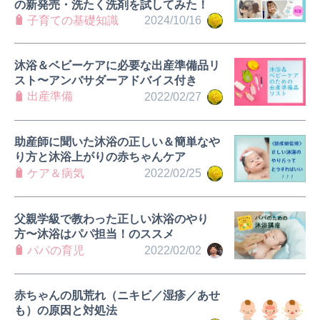
の新発売・洗たく洗剤を試してみた！
子育ての基礎知識
2024/10/16
沐浴＆ベビーケアに必要な出産準備品リ
スト〜アンバサダーアドバイス付き
出産準備
2022/02/27
助産師に聞いた沐浴の正しい＆簡単なや
り方と沐浴上がりの赤ちゃんケア
ケア＆病気
2022/02/25
父親学級で教わった正しい沐浴のやり
方〜沐浴はパパ担当！のススメ
パパの育児
2022/02/02
赤ちゃんの肌荒れ（ニキビ／湿疹／あせ
も）の原因と対処法