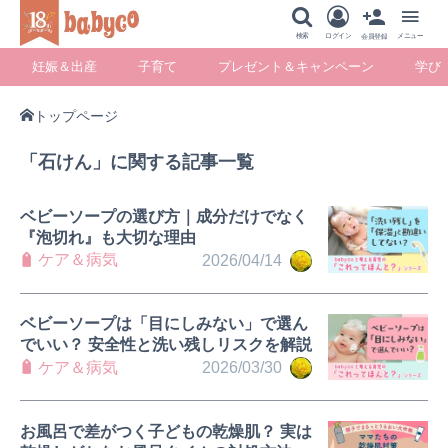
メニュー
検索
ログイン
メニュー
会員登録
妊娠＆出産
子育て
プレゼント＆キャンペーン
学び
トップページ
妊娠＆出産
子育て
プレゼント＆キ
学び
「石けん」に関する記事一覧
ャンペーン
ベビーソープの選び方｜成分だけでなく
『泡切れ』も大切な理由
ケア＆病気
2026/04/14
暮らし
ベビーソープは「目にしみない」で選ん
でいい？ 安全性と洗い残しリスクを解説
ケア＆病気
2026/03/30
お風呂で差がつく子どもの乾燥肌？ 実は