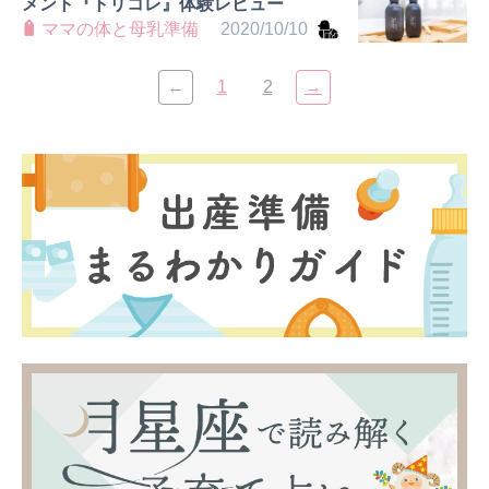
メント『トリコレ』体験レビュー
ママの体と母乳準備
2020/10/10
←
1
2
→