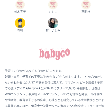
鈴木直美
ももこ
草間梓
香帆
村田よしみ
子育ての “わからない” を “わかる” にかえる。
妊娠・出産・子育ての不安は“わからない”から始まります。 ママの“わから
ないをわかるにかえて” 不安を自信に変えて、ママのハッピーを応援！子育
て応援メディア★babyco★は2007年にフリーマガジンを創刊し、現在は
Webコンテンツ、会員制メールマガジン、SNSでも情報を発信。 小児科医
や助産師、教育や子どもの発達、心理などを研究している大学教授などによ
る監修記事のほか、保育士や栄養士などの資格をもつ等身大ママライター達