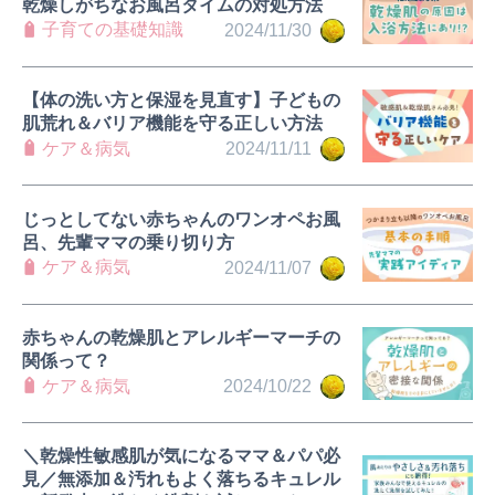
乾燥しがちなお風呂タイムの対処方法
子育ての基礎知識
2024/11/30
【体の洗い方と保湿を見直す】子どもの
肌荒れ＆バリア機能を守る正しい方法
ケア＆病気
2024/11/11
じっとしてない赤ちゃんのワンオペお風
呂、先輩ママの乗り切り方
ケア＆病気
2024/11/07
赤ちゃんの乾燥肌とアレルギーマーチの
関係って？
ケア＆病気
2024/10/22
＼乾燥性敏感肌が気になるママ＆パパ必
見／無添加＆汚れもよく落ちるキュレル