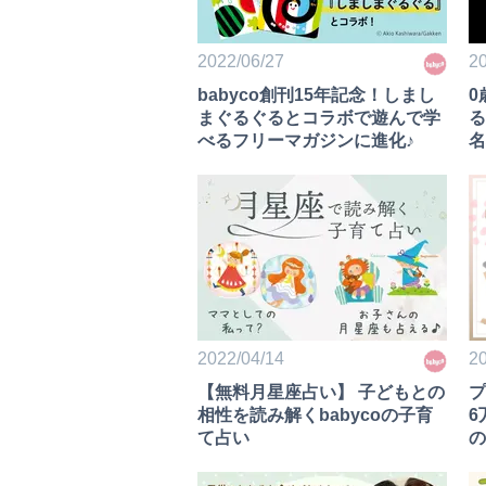
2022/06/27
20
babyco創刊15年記念！しまし
0
まぐるぐるとコラボで遊んで学
る
べるフリーマガジンに進化♪
名
2022/04/14
20
【無料月星座占い】 子どもとの
プ
相性を読み解くbabycoの子育
6
て占い
の