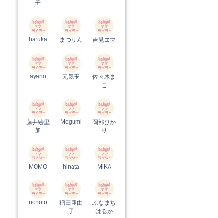
子
haruka
まつりん
吉見エマ
ayano
元気玉
佐々木ま
こ
Megumi
藤井絵里
岡部ひか
加
り
MOMO
hinata
MiKA
nonoto
稲田亜由
ふなまち
子
はるか