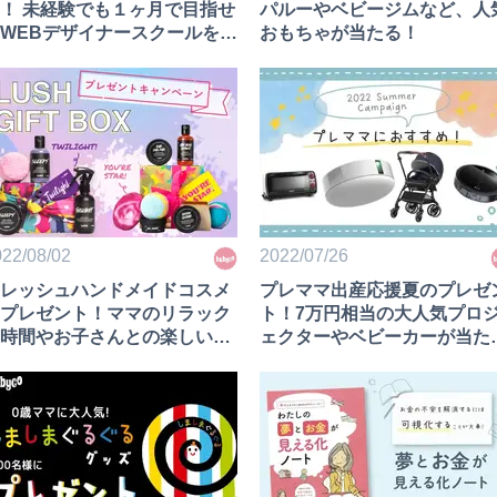
！ 未経験でも１ヶ月で目指せ
パルーやベビージムなど、人
WEBデザイナースクールを体
おもちゃが当たる！
！【無料オンライン講座 9/29
催】
22/08/02
2022/07/26
レッシュハンドメイドコスメ
プレママ出産応援夏のプレゼ
プレゼント！ママのリラック
ト！7万円相当の大人気プロ
時間やお子さんとの楽しいバ
ェクターやベビーカーが当た
タイムに♪
る！