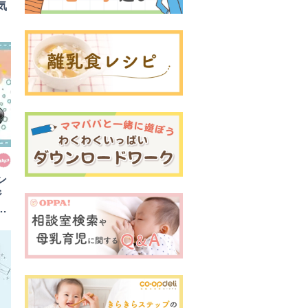
気
ン
ジ