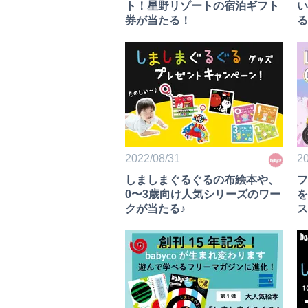
ト！星野リゾートの宿泊ギフト
い
券が当たる！
る
験
開
2022/08/31
20
しましまぐるぐるの布絵本や、
フ
0〜3歳向け人気シリーズのワー
を
クが当たる♪
ス
ス