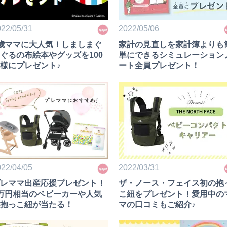
22/05/31
2022/05/06
歳ママに大人気！しましまぐ
家計の見直しを家計簿よりも
ぐるの布絵本やグッズを100
単にできるシミュレーション
様にプレゼント♪
ート全員プレゼント！
22/04/05
2022/03/31
レママ出産応援プレゼント！
ザ・ノース・フェイス初の抱
万円相当のベビーカーや人気
こ紐をプレゼント！愛用中の
抱っこ紐が当たる！
マの口コミもご紹介♪