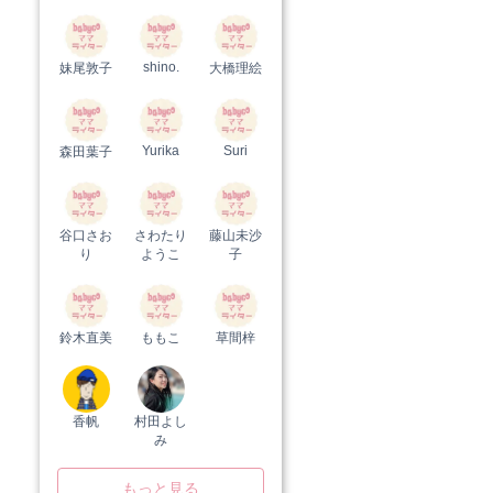
shino.
妹尾敦子
大橋理絵
Yurika
Suri
森田葉子
谷口さお
さわたり
藤山未沙
り
ようこ
子
鈴木直美
ももこ
草間梓
香帆
村田よし
み
もっと見る