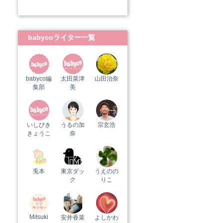
babycoライター一覧
babyco編
太田菜津
山田治奈
集部
美
いしびき
うるの加
宗玄浩
きょうこ
奈
兎本
東京ダッ
うえのの
ク
りこ
Mitsuki
安井香菜
よしかわ