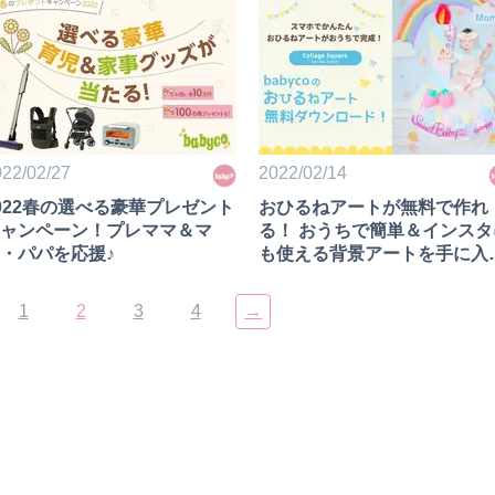
22/02/27
2022/02/14
022春の選べる豪華プレゼント
おひるねアートが無料で作れ
ャンペーン！プレママ＆マ
る！ おうちで簡単＆インスタ
・パパを応援♪
も使える背景アートを手に入
よう！
1
2
3
4
→