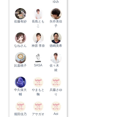
ゆみ
佐藤有紗
長島とも
矢作美佳
こ
子
なねさん
神原 李奈
徳嶋美希
SASA
比嘉桃子
佐々木
綾
中久保大
やまもと
兵藤さゆ
輔
鞠
り
Aoi
堀田佳乃
アサガオ