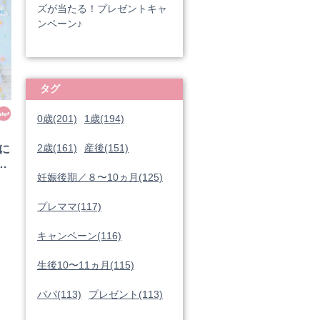
ズが当たる！プレゼントキャ
ンペーン♪
タグ
0歳(201)
1歳(194)
2歳(161)
産後(151)
に
れ
妊娠後期／８〜10ヵ月(125)
プレママ(117)
キャンペーン(116)
生後10〜11ヵ月(115)
パパ(113)
プレゼント(113)