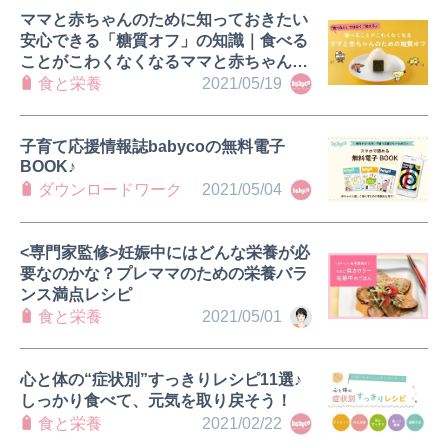
ママと赤ちゃんのために知っておきたい
安心できる「糖質オフ」の知識｜食べる
ことがこわくなくなるママと赤ちゃんの
ための糖質オフ①
食と栄養
2021/05/19
子育て応援情報誌babycoの無料電子
BOOK♪
ダウンロードワーク
2021/05/04
<専門家監修>妊娠中にはどんな栄養が必
要なのかな？プレママのための栄養バラ
ンス満点レシピ
食と栄養
2021/05/01
心と体の“症状別”すっきりレシピ11選♪
しっかり食べて、元気を取り戻そう！
食と栄養
2021/02/22