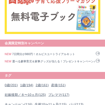
会員限定特別キャンペーン
NEW
7日間分が980円！オルビスユートライアルキット
NEW
選べる豪華育児＆家事グッズが当たる！プレゼントキャンペーン♪
タグ
0歳(201)
1歳(194)
2歳(161)
産後(151)
妊娠後期／８〜10ヵ月(125)
プレママ(117)
0歳
1歳
2歳
産後
妊娠後期／８〜10ヵ月
プレママ
キャンペーン
生後10〜11ヵ月
パパ
キャンペーン(116)
生後10〜11ヵ月(115)
パパ(113)