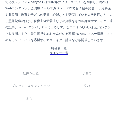
て応援メディア★babyco★は2007年にフリーマガジンを創刊し、現在は
Webコンテンツ、会員制メールマガジン、SNSでも情報を発信。 小児科医
や助産師、教育や子どもの発達、心理などを研究している大学教授などによ
る監修記事のほか、保育士や栄養士などの資格をもつ等身大ママライター達
の記事、babycoアンバサダーによるリアルな口コミを取り入れたコンテン
ツを展開。また、母乳育児や赤ちゃんがいる家庭のためのマネー講座、ママ
のセカンドライフを応援するママライター講座なども開催しています。
監修者一覧
ライター一覧
妊娠＆出産
子育て
プレゼント＆キャンペーン
学び
暮らし