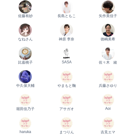
佐藤有紗
長島ともこ
矢作美佳子
なねさん
神原 李奈
徳嶋美希
SASA
比嘉桃子
佐々木 綾
中久保大輔
やまもと鞠
兵藤さゆり
Aoi
堀田佳乃子
アサガオ
haruka
まつりん
吉見エマ