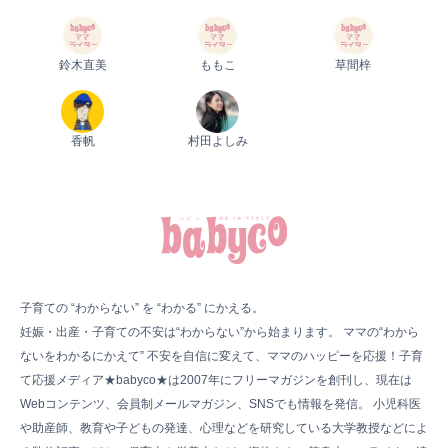
鈴木直美
ももこ
草間梓
香帆
村田よしみ
子育ての “わからない” を “わかる” にかえる。
妊娠・出産・子育ての不安は“わからない”から始まります。 ママの“わから
ないをわかるにかえて” 不安を自信に変えて、ママのハッピーを応援！子育
て応援メディア★babyco★は2007年にフリーマガジンを創刊し、現在は
Webコンテンツ、会員制メールマガジン、SNSでも情報を発信。 小児科医
や助産師、教育や子どもの発達、心理などを研究している大学教授などによ