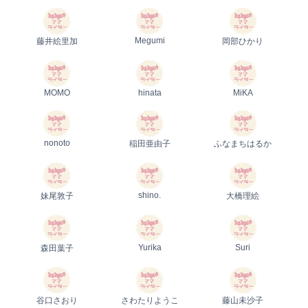
Megumi
藤井絵里加
岡部ひかり
MOMO
hinata
MiKA
nonoto
稲田亜由子
ふなまちはるか
shino.
妹尾敦子
大橋理絵
Yurika
Suri
森田葉子
谷口さおり
さわたりようこ
藤山未沙子