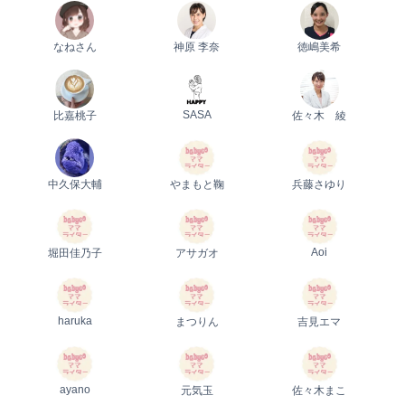
0歳
1歳
2歳
産後
妊娠後期／８〜10ヵ月
プレママ
キャンペーン
生後10〜11ヵ月
パパ
なねさん
神原 李奈
徳嶋美希
プレゼント
SASA
比嘉桃子
佐々木 綾
中久保大輔
やまもと鞠
兵藤さゆり
Aoi
堀田佳乃子
アサガオ
haruka
まつりん
吉見エマ
ayano
元気玉
佐々木まこ