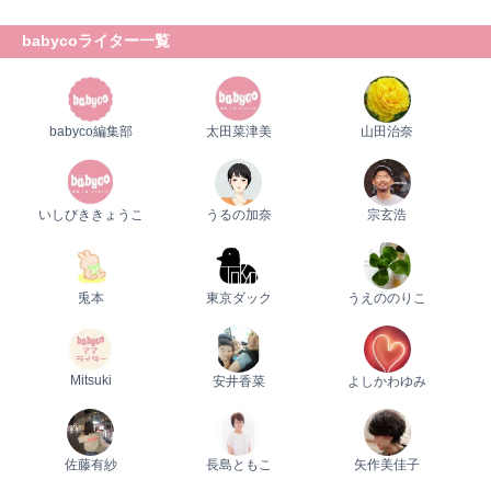
babycoライター一覧
babyco編集部
太田菜津美
山田治奈
いしびききょうこ
うるの加奈
宗玄浩
兎本
東京ダック
うえののりこ
Mitsuki
安井香菜
よしかわゆみ
佐藤有紗
長島ともこ
矢作美佳子