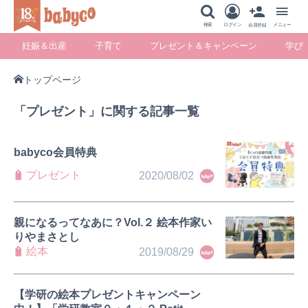
メニュー
検索
ログイン
メニュー
会員登録
妊娠＆出産
子育て
プレゼント＆キャンペーン
学び
トップページ
妊娠＆出産
子育て
プレゼント＆キ
学び
「プレゼント」に関する記事一覧
ャンペーン
babyco会員特典
プレゼント
2020/08/02
暮らし
親になるってなあに？Vol.２ 絵本作家い
りやまさとし
絵本
2019/08/29
【学研の絵本プレゼントキャンペーン