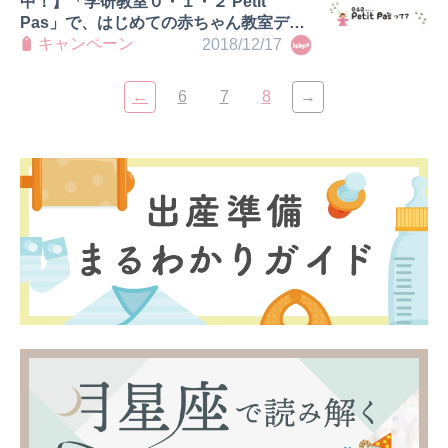
中！】「学研教室０・１・２ Petit
Pas」で、はじめての赤ちゃん教室デビ
ュー♪
キャンペーン
2018/12/17
←
6
7
8
→