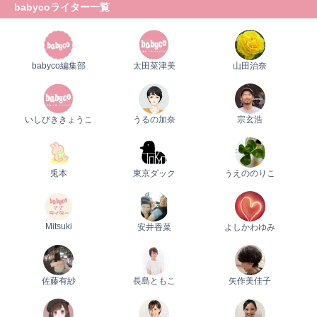
babycoライター一覧
0歳
1歳
2歳
産後
妊娠後期／８〜10ヵ月
babyco編集部
太田菜津美
山田治奈
プレママ
キャンペーン
生後10〜11ヵ月
パパ
プレゼント
いしびききょうこ
うるの加奈
宗玄浩
兎本
東京ダック
うえののりこ
Mitsuki
安井香菜
よしかわゆみ
佐藤有紗
長島ともこ
矢作美佳子