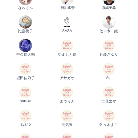
なねさん
神原 李奈
徳嶋美希
SASA
比嘉桃子
佐々木 綾
中久保大輔
やまもと鞠
兵藤さゆり
Aoi
堀田佳乃子
アサガオ
haruka
まつりん
吉見エマ
ayano
元気玉
佐々木まこ