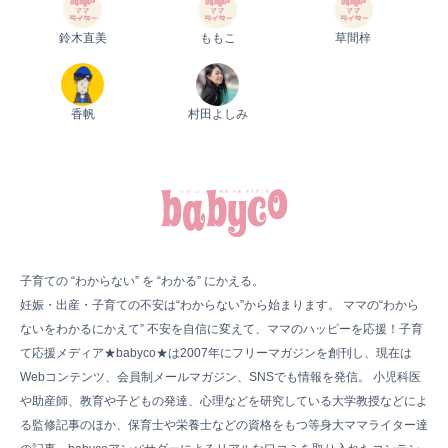
鈴木直美
ももこ
草間梓
香帆
村田よしみ
子育ての “わからない” を “わかる” にかえる。
妊娠・出産・子育ての不安は“わからない”から始まります。 ママの“わから
ないをわかるにかえて” 不安を自信に変えて、ママのハッピーを応援！子育
て応援メディア★babyco★は2007年にフリーマガジンを創刊し、現在は
Webコンテンツ、会員制メールマガジン、SNSでも情報を発信。 小児科医
や助産師、教育や子どもの発達、心理などを研究している大学教授などによ
る監修記事のほか、保育士や栄養士などの資格をもつ等身大ママライター達