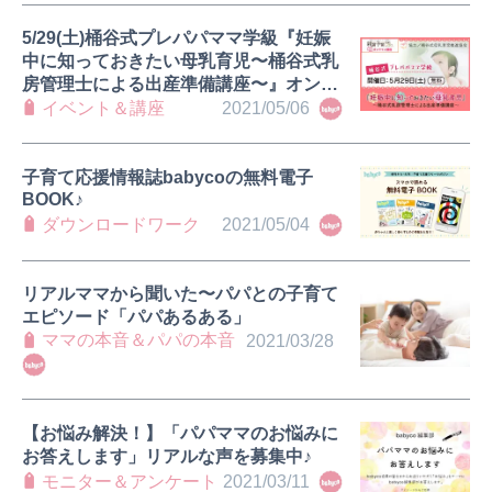
5/29(土)桶谷式プレパパママ学級『妊娠
中に知っておきたい母乳育児〜桶谷式乳
房管理士による出産準備講座〜』オンラ
インで無料開催！
イベント＆講座
2021/05/06
子育て応援情報誌babycoの無料電子
BOOK♪
ダウンロードワーク
2021/05/04
リアルママから聞いた〜パパとの子育て
エピソード「パパあるある」
ママの本音＆パパの本音
2021/03/28
【お悩み解決！】「パパママのお悩みに
お答えします」リアルな声を募集中♪
モニター＆アンケート
2021/03/11