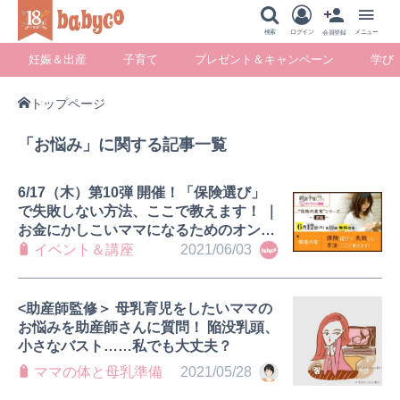
メニュー
検索
ログイン
メニュー
会員登録
妊娠＆出産
子育て
プレゼント＆キャンペーン
学び
トップページ
妊娠＆出産
子育て
プレゼント＆キ
学び
「お悩み」に関する記事一覧
ャンペーン
6/17（木）第10弾 開催！「保険選び」
で失敗しない方法、ここで教えます！ ｜
お金にかしこいママになるためのオンラ
暮らし
イン講座
イベント＆講座
2021/06/03
<助産師監修＞ 母乳育児をしたいママの
お悩みを助産師さんに質問！ 陥没乳頭、
小さなバスト……私でも大丈夫？
ママの体と母乳準備
2021/05/28