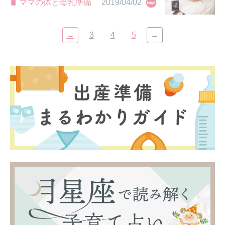
ママの体と母乳準備
2019/04/02
←
3
4
5
→