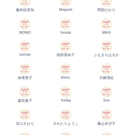
Megumi
藤井絵里加
岡部ひかり
MOMO
hinata
MiKA
nonoto
稲田亜由子
ふなまちはるか
shino.
妹尾敦子
大橋理絵
Yurika
Suri
森田葉子
谷口さおり
さわたりようこ
藤山未沙子